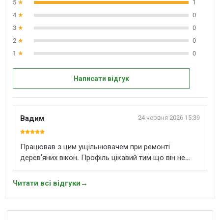
5
★
1
4
★
0
3
★
0
2
★
0
1
★
0
Написати відгук
Вадим
24 червня 2026 15:39
Працював з цим ущільнювачем при ремонті
дерев’яних вікон. Профіль цікавий тим що він не
грубий але добре перекриває зазор і не заважає
нормальному закриванню стулки. У паз сідає рівно
Читати всі відгуки
→
не перекручується на кутах ріжеться акуратно.
Після заміни старого ущільнювача вікно стало
закриватися щільніше, зникло легке продування по