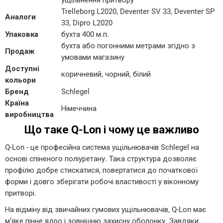
ущільнення притвору
Trelleborg L2020, Deventer SV 33, Deventer SP
Аналоги
33, Dipro L2020
Упаковка
бухта 400 м.п.
бухта або погонними метрами згідно з
Продаж
умовами магазину
Доступні
коричневий, чорний, білий
кольори
Бренд
Schlegel
Країна
Німеччина
виробництва
Що таке Q-Lon і чому це важливо
Q-Lon - це професійна система ущільнювачів Schlegel на
основі спіненого поліуретану. Така структура дозволяє
профілю добре стискатися, повертатися до початкової
форми і довго зберігати робочі властивості у віконному
притворі.
На відміну від звичайних гумових ущільнювачів, Q-Lon має
м’яке пінне ядро і зовнішню захисну оболонку. Завдяки