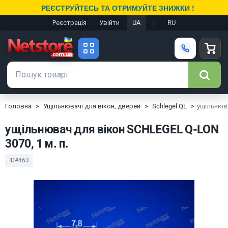
РЕЄСТРУЙТЕСЬ ТА ОТРИМУЙТЕ ЗНИЖКИ !
Реєстрація
Увійти
UA
|
RU
Головна
Ущільнювачі для вікон, дверей
Schlegel QL
ущільнюва
ущільнювач для вікон SCHLEGEL Q-LON
3070, 1 м. п.
ID#463