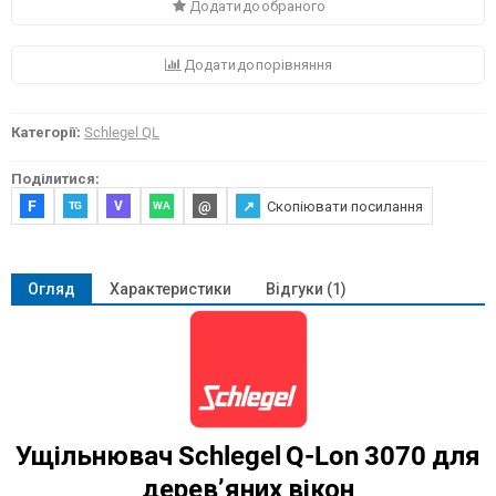
Додати до обраного
Додати до порівняння
Категорії:
Schlegel QL
Поділитися:
F
@
↗
Скопіювати посилання
V
TG
WA
Огляд
Характеристики
Відгуки (1)
Ущільнювач Schlegel Q-Lon 3070 для
дерев’яних вікон