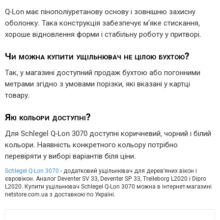
Q-Lon має пінополіуретанову основу і зовнішню захисну
оболонку. Така конструкція забезпечує м’яке стискання,
хороше відновлення форми і стабільну роботу у притворі.
Чи можна купити ущільнювач не цілою бухтою?
Так, у магазині доступний продаж бухтою або погонними
метрами згідно з умовами порізки, які вказані у картці
товару.
Які кольори доступні?
Для Schlegel Q-Lon 3070 доступні коричневий, чорний і білий
кольори. Наявність конкретного кольору потрібно
перевіряти у виборі варіантів біля ціни.
Schlegel Q-Lon 3070
- додатковий ущільнювач для дерев’яних вікон і
євровікон. Аналог Deventer SV 33, Deventer SP 33, Trelleborg L2020 і Dipro
L2020. Купити ущільнювач Schlegel Q-Lon 3070 можна в інтернет-магазині
netstore.com.ua з доставкою по Україні.