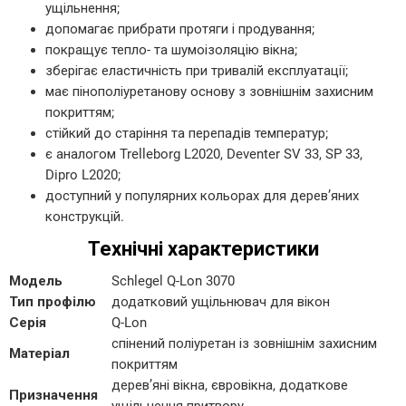
ущільнення;
допомагає прибрати протяги і продування;
покращує тепло- та шумоізоляцію вікна;
зберігає еластичність при тривалій експлуатації;
має пінополіуретанову основу з зовнішнім захисним
покриттям;
стійкий до старіння та перепадів температур;
є аналогом Trelleborg L2020, Deventer SV 33, SP 33,
Dipro L2020;
доступний у популярних кольорах для дерев’яних
конструкцій.
Технічні характеристики
Модель
Schlegel Q-Lon 3070
Тип профілю
додатковий ущільнювач для вікон
Серія
Q-Lon
спінений поліуретан із зовнішнім захисним
Матеріал
покриттям
дерев’яні вікна, євровікна, додаткове
Призначення