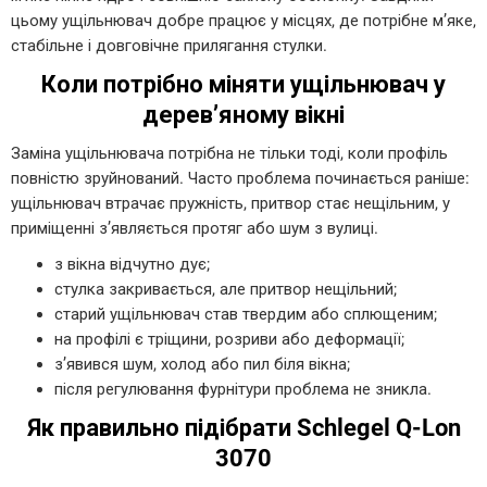
цьому ущільнювач добре працює у місцях, де потрібне м’яке,
стабільне і довговічне прилягання стулки.
Коли потрібно міняти ущільнювач у
дерев’яному вікні
Заміна ущільнювача потрібна не тільки тоді, коли профіль
повністю зруйнований. Часто проблема починається раніше:
ущільнювач втрачає пружність, притвор стає нещільним, у
приміщенні з’являється протяг або шум з вулиці.
з вікна відчутно дує;
стулка закривається, але притвор нещільний;
старий ущільнювач став твердим або сплющеним;
на профілі є тріщини, розриви або деформації;
з’явився шум, холод або пил біля вікна;
після регулювання фурнітури проблема не зникла.
Як правильно підібрати Schlegel Q-Lon
3070