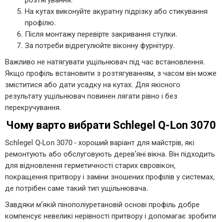
розтягування.
На кутах виконуйте акуратну підрізку або стикування
профілю.
Після монтажу перевірте закривання стулки.
За потреби відрегулюйте віконну фурнітуру.
Важливо не натягувати ущільнювач під час встановлення.
Якщо профіль встановити з розтягуванням, з часом він може
зміститися або дати усадку на кутах. Для якісного
результату ущільнювач повинен лягати рівно і без
перекручування.
Чому варто вибрати Schlegel Q-Lon 3070
Schlegel Q-Lon 3070 - хороший варіант для майстрів, які
ремонтують або обслуговують дерев’яні вікна. Він підходить
для відновлення герметичності старих євровікон,
покращення притвору і заміни зношених профілів у системах,
де потрібен саме такий тип ущільнювача.
Завдяки м’якій пінополіуретановій основі профіль добре
компенсує невеликі нерівності притвору і допомагає зробити