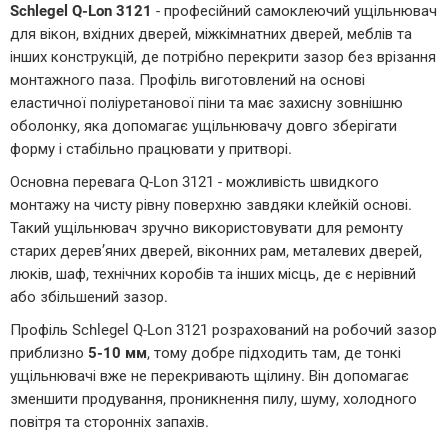
Schlegel Q-Lon 3121
- професійний самоклеючий ущільнювач
для вікон, вхідних дверей, міжкімнатних дверей, меблів та
інших конструкцій, де потрібно перекрити зазор без врізання
монтажного паза. Профіль виготовлений на основі
еластичної поліуретанової піни та має захисну зовнішню
оболонку, яка допомагає ущільнювачу довго зберігати
форму і стабільно працювати у притворі.
Основна перевага Q-Lon 3121 - можливість швидкого
монтажу на чисту рівну поверхню завдяки клейкій основі.
Такий ущільнювач зручно використовувати для ремонту
старих дерев’яних дверей, віконних рам, металевих дверей,
люків, шаф, технічних коробів та інших місць, де є нерівний
або збільшений зазор.
Профіль Schlegel Q-Lon 3121 розрахований на робочий зазор
приблизно
5-10 мм
, тому добре підходить там, де тонкі
ущільнювачі вже не перекривають щілину. Він допомагає
зменшити продування, проникнення пилу, шуму, холодного
повітря та сторонніх запахів.