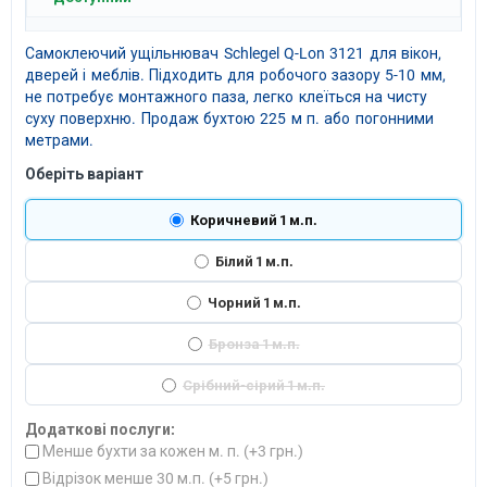
Самоклеючий ущільнювач Schlegel Q-Lon 3121 для вікон,
дверей і меблів. Підходить для робочого зазору 5-10 мм,
не потребує монтажного паза, легко клеїться на чисту
суху поверхню. Продаж бухтою 225 м п. або погонними
метрами.
Оберіть варіант
Коричневий 1 м.п.
Білий 1 м.п.
Чорний 1 м.п.
Бронза 1 м.п.
Срібний-сірий 1 м.п.
Додаткові послуги:
Менше бухти за кожен м. п. (+
3 грн.
)
Відрізок менше 30 м.п. (+
5 грн.
)