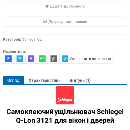
Додати до обраного
Додати до порівняння
Категорії:
Schlegel QL
Поділитися:
F
@
↗
Скопіювати посилання
V
TG
WA
Огляд
Характеристики
Відгуки (1)
Самоклеючий ущільнювач Schlegel
Q-Lon 3121 для вікон і дверей