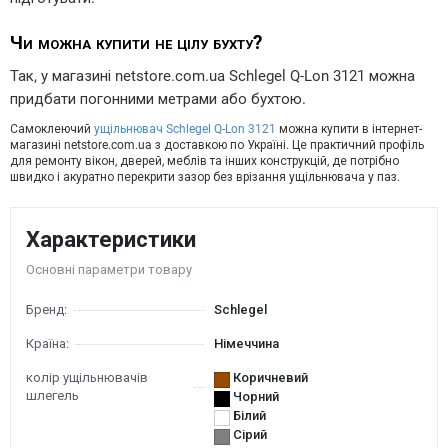
Чи можна купити не цілу бухту?
Так, у магазині netstore.com.ua Schlegel Q-Lon 3121 можна
придбати погонними метрами або бухтою.
Самоклеючий
ущільнювач Schlegel Q-Lon 3121
можна купити в інтернет-
магазині netstore.com.ua з доставкою по Україні. Це практичний профіль
для ремонту вікон, дверей, меблів та інших конструкцій, де потрібно
швидко і акуратно перекрити зазор без врізання ущільнювача у паз.
Характеристики
Основні параметри товару
Бренд:
Schlegel
Країна:
Німеччина
колір ущільнювачів
Коричневий
шлегель
Чорний
Білий
Сірий