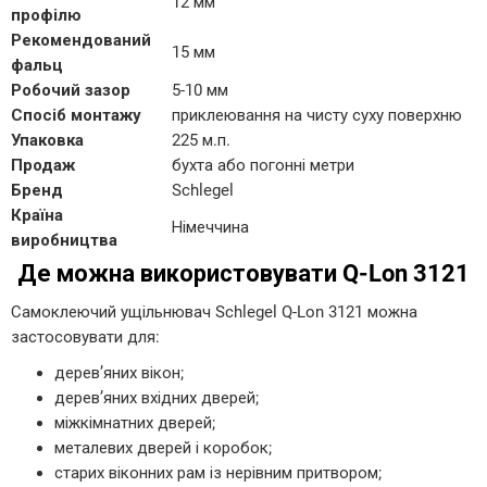
12 мм
профілю
Рекомендований
15 мм
фальц
Робочий зазор
5-10 мм
Спосіб монтажу
приклеювання на чисту суху поверхню
Упаковка
225 м.п.
Продаж
бухта або погонні метри
Бренд
Schlegel
Країна
Німеччина
виробництва
Де можна використовувати Q-Lon 3121
Самоклеючий ущільнювач Schlegel Q-Lon 3121 можна
застосовувати для:
дерев’яних вікон;
дерев’яних вхідних дверей;
міжкімнатних дверей;
металевих дверей і коробок;
старих віконних рам із нерівним притвором;