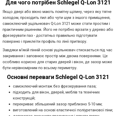
Для чого потрібен Schlegel Q-Lon 3121
Якщо двері або вікно мають помітну щілину, через яку тягне
холодом, проходить пил або чути шум з іншого приміщення,
самоклеючий ущільнювач Q-Lon 3121 може стати простим і
практичним рішенням. Його не потрібно врізати у дерево або
фрезерувати паз - достатньо правильно підготувати
поверхню і приклеїти профіль по лінії притвору.
Завдяки м’якій пінній основі ущільнювач стискається під час
закривання і заповнює простір між двома поверхнями. Це
особливо корисно для старих дверей і вікон, де зазор може
бути нерівномірним по всьому периметру.
Основні переваги Schlegel Q-Lon 3121
самоклеючий монтаж без фрезерування паза;
підходить для вікон, дверей, меблів та технічних
конструкцій;
перекриває збільшений зазор приблизно 5-10 мм;
виготовлений на основі еластичної поліуретанової піни;