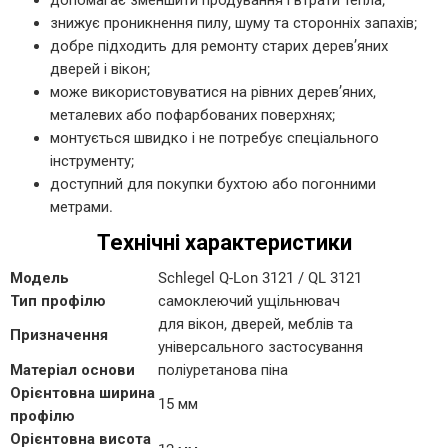
допомагає зменшити продування і втрати тепла;
знижує проникнення пилу, шуму та сторонніх запахів;
добре підходить для ремонту старих дерев’яних
дверей і вікон;
може використовуватися на рівних дерев’яних,
металевих або пофарбованих поверхнях;
монтується швидко і не потребує спеціального
інструменту;
доступний для покупки бухтою або погонними
метрами.
Технічні характеристики
Модель
Schlegel Q-Lon 3121 / QL 3121
Тип профілю
самоклеючий ущільнювач
для вікон, дверей, меблів та
Призначення
універсального застосування
Матеріал основи
поліуретанова піна
Орієнтовна ширина
15 мм
профілю
Орієнтовна висота