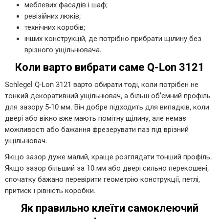
меблевих фасадів і шаф;
ревізійних люків;
технічних коробів;
інших конструкцій, де потрібно прибрати щілину без
врізного ущільнювача.
Коли варто вибрати саме Q-Lon 3121
Schlegel Q-Lon 3121 варто обирати тоді, коли потрібен не
тонкий декоративний ущільнювач, а більш об’ємний профіль
для зазору 5-10 мм. Він добре підходить для випадків, коли
двері або вікно вже мають помітну щілину, але немає
можливості або бажання фрезерувати паз під врізний
ущільнювач.
Якщо зазор дуже малий, краще розглядати тонший профіль.
Якщо зазор більший за 10 мм або двері сильно перекошені,
спочатку бажано перевірити геометрію конструкції, петлі,
притиск і рівність коробки.
Як правильно клеїти самоклеючий