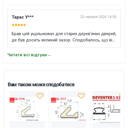
Тарас У***
22 червня 2026 14:35
Брав цей ущільнювач для старих дерев’яних дверей,
де був досить великий зазор. Сподобалось, що він
самоклеючий і не треба робити паз. Поверхню
добре очистив, приклеїв по периметру тримається
Читати всі відгуки
→
нормально. двері стали закриватися м’якше, менше
тягне холодом і майже пропав шум з коридору. Для
швидкого ремонту дуже зручний варіант.
Вам також може сподобатися