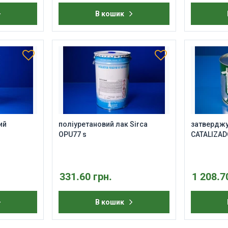
В кошик
ий
поліуретановий лак Sirca
затвердж
OPU77 s
CATALIZA
331.60 грн.
1 208.7
В кошик