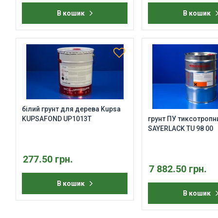
В кошик
В кошик
білий грунт для дерева Kupsa
KUPSAFOND UP1013T
грунт ПУ тиксотропн
SAYERLACK TU 98 00
277.50 грн.
7 882.50 грн.
В кошик
В кошик