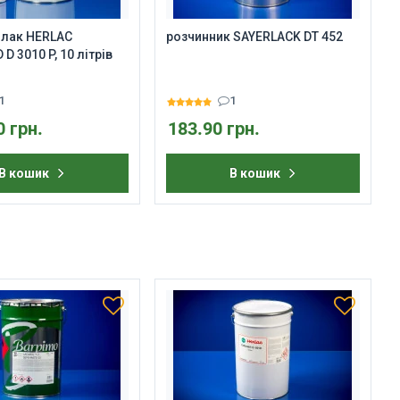
 лак HERLAC
розчинник SAYERLACK DT 452
D 3010 P, 10 літрів
1
1
0 грн.
183.90 грн.
В кошик
В кошик