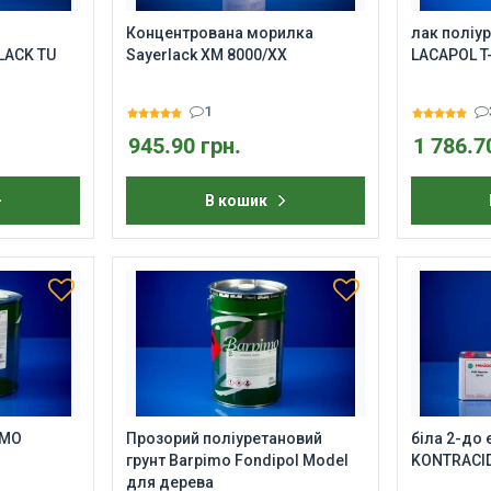
Концентрована морилка
лак поліу
LACK TU
Sayerlack XM 8000/XX
LACAPOL T
1
945.90 грн.
1 786.7
В кошик
IMO
Прозорий поліуретановий
біла 2-до
грунт Barpimo Fondipol Model
KONTRACID 
для дерева