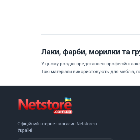
Лаки, фарби, морилки та г
У цьому розділі представлені професійні лак
Такі матеріали використовують для меблів, пар
важливі зовнішній вигляд, міцність покриття і
Правильно підібраний лак, грунт або морилка 
стирання, подряпин, забруднення та щоденно
фарбу, бейц, затверджувач і розчинник одніє
Що можна купити в цьому 
Офіційний інтернет-магазин Netstore в
Меблеві лаки та грунти
- для столів, 
Україні
Паркетні лаки
- для дерев’яної підлог