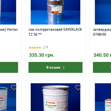
ик) Herlac
лак поліуретановий SAYERLACK
затверджу
TZ 56 **
0748/00
1
335.30 грн.
340.50 
В кошик