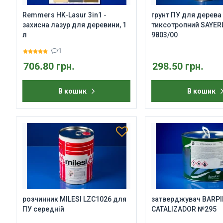
Remmers HK-Lasur 3in1 -
грунт ПУ для дерева
захисна лазур для деревини, 1
тиксотропний SAYER
л
9803/00
1
706.80 грн.
298.50 грн.
В кошик
В кошик
розчинник MILESI LZC1026 для
затверджувач BARP
ПУ середній
CATALIZADOR №295