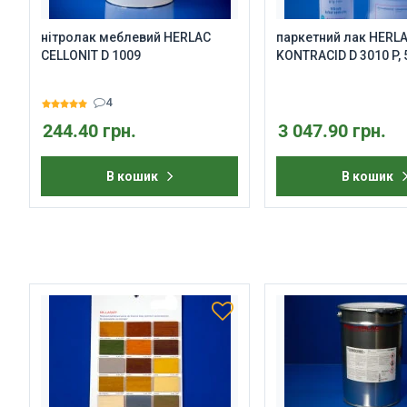
нітролак меблевий HERLAC
паркетний лак HERL
CELLONIT D 1009
KONTRACID D 3010 P, 5
4
244.40 грн.
3 047.90 грн.
В кошик
В кошик