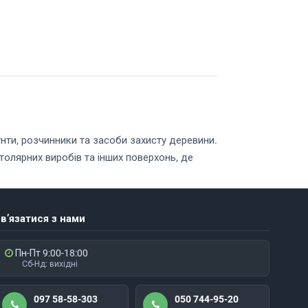
унти, розчинники та засоби захисту деревини.
 столярних виробів та інших поверхонь, де
блиску, але й захистити її від вологи,
ористовувати сумісні матеріали: грунт, лак,
в’язатися з нами
Пн-Пт 9:00-18:00
Сб-Нд: вихідні
меблевих деталей.
097 58-58-303
050 744-95-20
аженням.