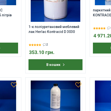
AC
паркетний
 літрів
KONTRACID 
1-к поліуретановий меблевий
лак Herlac Kontracid D 3030
4 971.2
2
353.10 грн.
В кошик