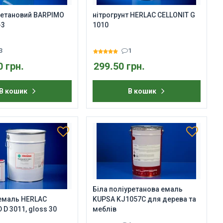
ретановий BARPIMO
нітрогрунт HERLAC CELLONIT G
-3
1010
3
1
0 грн.
299.50 грн.
В кошик
В кошик
Біла поліуретанова емаль
 емаль HERLAC
KUPSA KJ1057C для дерева та
D 3011, gloss 30
меблів