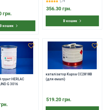
1
356.30 грн.
0 грн.
В кошик
В кошик
каталізатор Kupsa CС2818B
 грунт HERLAC
(для емалі)
UND G 3016
519.20 грн.
грн.