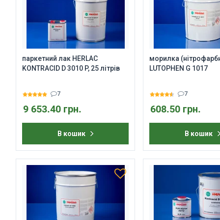
паркетний лак HERLAC
морилка (нітрофарбн
KONTRACID D 3010 P, 25 літрів
LUTOPHEN G 1017
7
7
9 653.40 грн.
608.50 грн.
В кошик
В кошик