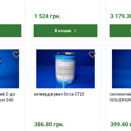
1 524 грн.
3 179.3
В кошик
ий 2-до
затверджувач Sirca CT23
ізолюючий
pol 340
ISOLIERGR
386.80 грн.
399.40 