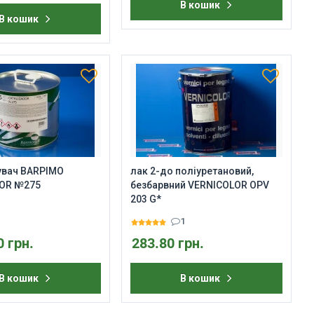
В кошик
В кошик
увач BARPIMO
лак 2-до поліуретановий,
DOR №275
безбарвний VERNICOLOR OPV
203 G*
1
0 грн.
283.80 грн.
В кошик
В кошик