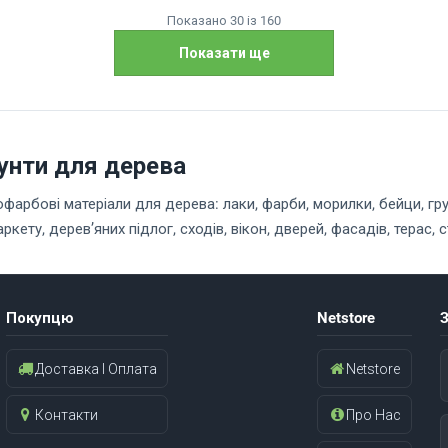
Показано 30 із 160
Показати ще
рунти для дерева
офарбові матеріали для дерева: лаки, фарби, морилки, бейци, гр
кету, дерев’яних підлог, сходів, вікон, дверей, фасадів, терас,
 довговічність.
допомагає не тільки надати деревині потрібний колір чи ступінь 
го навантаження. Для професійної роботи з деревом важливо вик
Покупцю
Netstore
З
ї системи або з перевіреною сумісністю.
Доставка І Оплата
Netstore
розділі
шаф, фасадів, дверцят, стільців, декоративних панелей та інших 
Контакти
Про Нас
и, паркету, сходів та поверхонь з підвищеним механічним навант