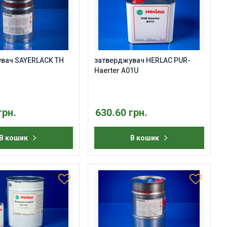
вач SAYERLACK ТН
затверджувач HERLAC PUR-
Haerter A01U
грн.
630.60 грн.
В кошик
В кошик