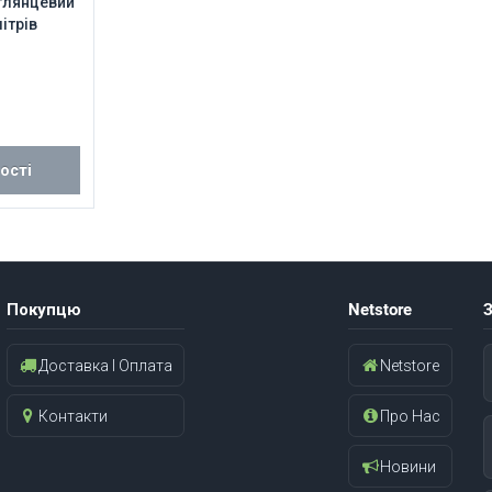
 глянцевий
літрів
ості
Покупцю
Netstore
З
Доставка І Оплата
Netstore
Контакти
Про Нас
Новини