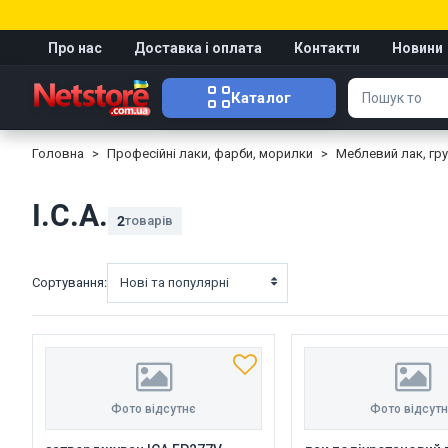
Про нас
Доставка і оплата
Контакти
Новини
Каталог
Головна
Професійні лаки, фарби, морилки
Меблевий лак, гр
I.C.A.
2
товарів
Сортування:
Нові та популярні
Фото відсутнє
Фото відсут