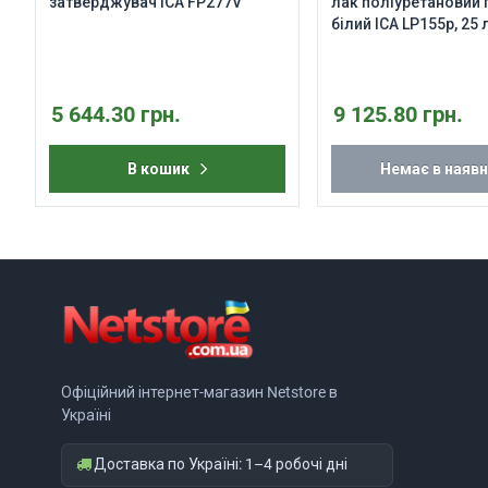
затверджувач ICA FP277V
лак поліуретановий
білий ICA LP155p, 25 
5 644.30 грн.
9 125.80 грн.
В кошик
Немає в наявн
Офіційний інтернет-магазин Netstore в
Україні
Доставка по Україні: 1–4 робочі дні