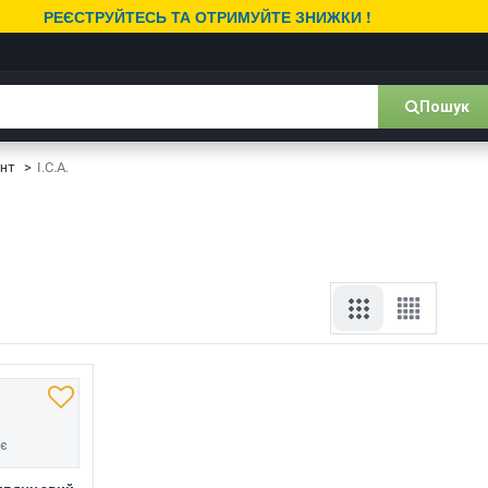
РЕЄСТРУЙТЕСЬ ТА ОТРИМУЙТЕ ЗНИЖКИ !
Пошук
унт
I.C.A.
нє