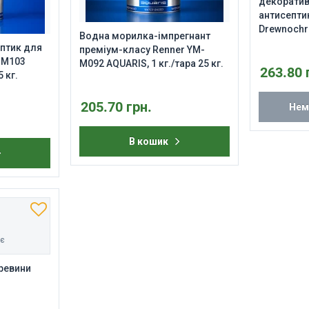
декоратив
антисепти
Drewnochro
Водна морилка-імпрегнант
ептик для
преміум-класу Renner YM-
-M103
M092 AQUARIS, 1 кг./тара 25 кг.
263.80 
5 кг.
205.70 грн.
Нем
В кошик
нє
еревини