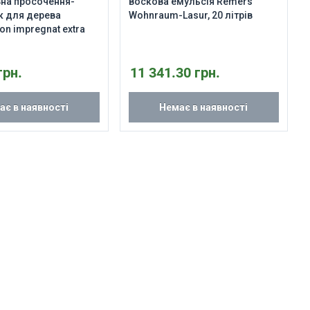
на просочення-
воскова емульсія Remers
к для дерева
Wohnraum-Lasur, 20 літрів
n impregnat extra
грн.
11 341.30 грн.
ає в наявності
Немає в наявності