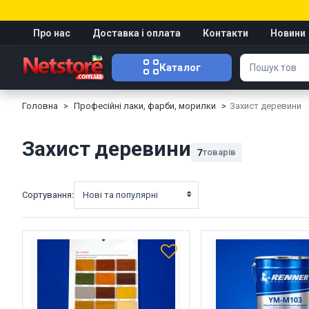
Про нас
Доставка і оплата
Контакти
Новини
Каталог
Головна
Професійні лаки, фарби, морилки
Захист деревини
Захист деревини
7
товарів
Сортування:
Нові та популярні