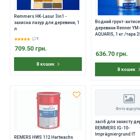
Remmers HK-Lasur 3in1 -
Водний грунт-антис
захисна лазур для деревини, 1
деревини Renner YM
л
AQUARIS, 1 кг./тара 2
1
709.50 грн.
636.70 грн.
В кошик
В кошик
Фото відсут
засіб для захисту д
REMMERS IG-10-
Imprägniergrund IT
REMERS HWS 112 Hartwachs