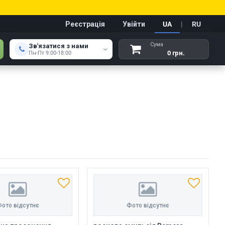
Реєстрація
Увійти
UA
|
RU
Сума
Зв'язатися з нами
0 грн.
Пн-Пт 9:00-18:00
ото відсутнє
Фото відсутнє