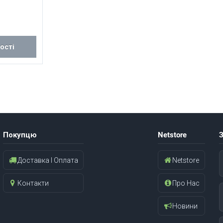
ості
Покупцю
Netstore
З
Доставка І Оплата
Netstore
Контакти
Про Нас
Новини