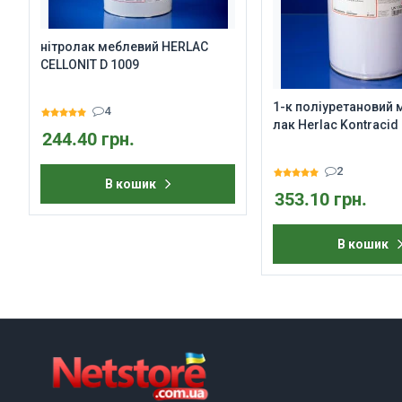
нітролак меблевий HERLAC
CELLONIT D 1009
1-к поліуретановий
4
лак Herlac Kontracid
244.40 грн.
2
В кошик
353.10 грн.
В кошик