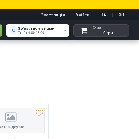
Реєстрація
Увійти
UA
|
RU
Сума
Зв'язатися з нами
0 грн.
Пн-Пт 9:00-18:00
ото відсутнє