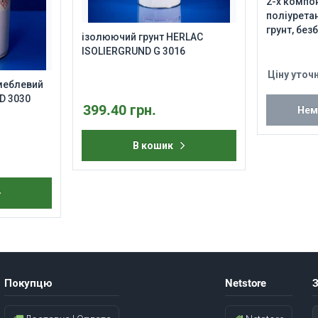
2-х компо
поліурета
грунт, без
ізолюючий грунт HERLAC
KONTRACID
ISOLIERGRUND G 3016
Ціну уточ
 меблевий
 D 3030
399.40 грн.
Нем
В кошик
Покупцю
Netstore
З