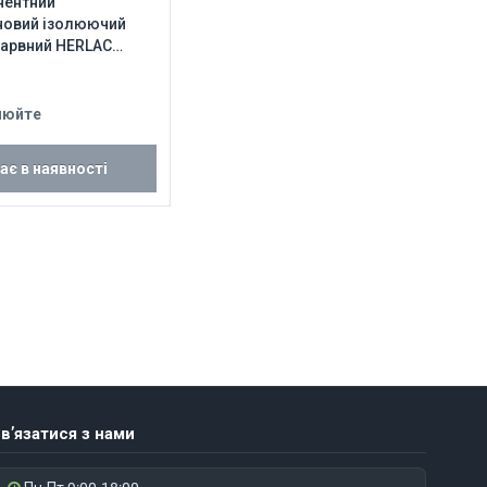
нентний
новий ізолюючий
барвний HERLAC
® G 3014
нюйте
ає в наявності
в’язатися з нами