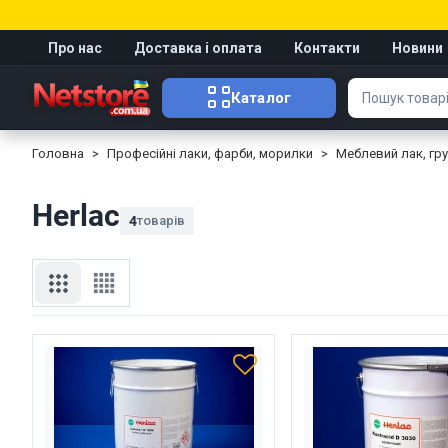
Про нас
Доставка і оплата
Контакти
Новини
Каталог
Головна
Професійні лаки, фарби, морилки
Меблевий лак, гр
Herlac
4
товарів