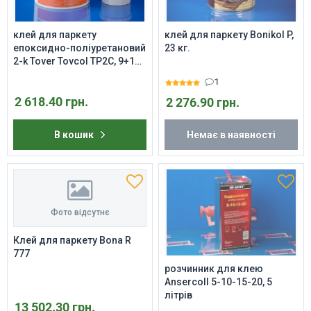
клей для паркету
клей для паркету Bonikol P,
епоксидно-поліуретановий
23 кг.
2-k Tover Tovcol TP2C, 9+1
кг.
1
2 618.40 грн.
2 276.90 грн.
В кошик
Немає в наявності
Фото відсутнє
Клей для паркету Bona R
777
розчинник для клею
Ansercoll 5-10-15-20, 5
літрів
13 502.30 грн.