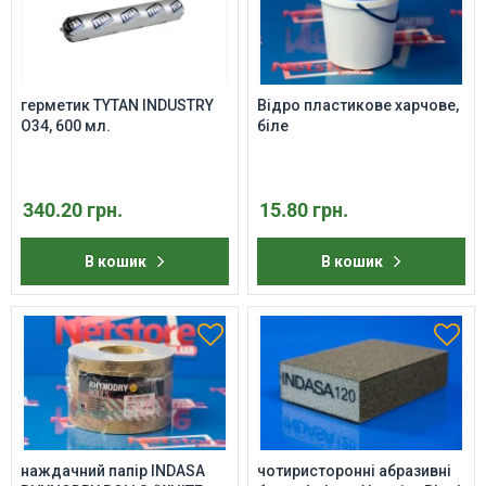
герметик TYTAN INDUSTRY
Відро пластикове харчове,
O34, 600 мл.
біле
340.20 грн.
15.80 грн.
В кошик
В кошик
наждачний папір INDASA
чотиристоронні абразивні