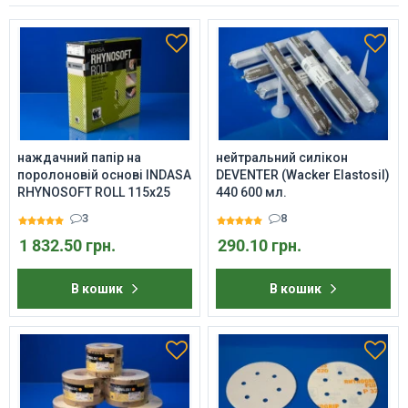
наждачний папір на
нейтральний силікон
поролоновій основі INDASA
DEVENTER (Wacker Elastosil)
RHYNOSOFT ROLL 115x25
440 600 мл.
3
8
1 832.50 грн.
290.10 грн.
В кошик
В кошик