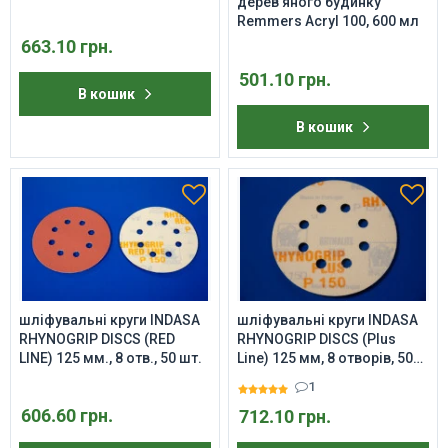
дерев'яного будинку
шт.
Remmers Acryl 100, 600 мл
663.10 грн.
501.10 грн.
В кошик
В кошик
шліфувальні круги INDASA
шліфувальні круги INDASA
RHYNOGRIP DISCS (RED
RHYNOGRIP DISCS (Plus
LINE) 125 мм., 8 отв., 50 шт.
Line) 125 мм, 8 отворів, 50
шт.
1
606.60 грн.
712.10 грн.