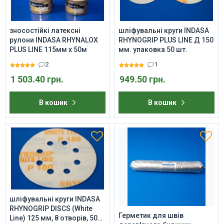
зносостійкі латексні
шліфувальні круги INDASA
рулони INDASA RHYNALOX
RHYNOGRIP PLUS LINE Д 150
PLUS LINE 115мм х 50м
мм. упаковка 50 шт.
2
1
1 503.40 грн.
949.50 грн.
В кошик
В кошик
шліфувальні круги INDASA
RHYNOGRIP DISCS (White
Герметик для швів
Line) 125 мм, 8 отворів, 50