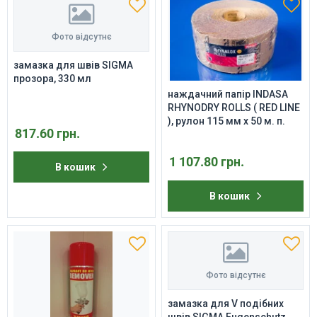
Фото відсутнє
замазка для швів SIGMA
прозора, 330 мл
наждачний папір INDASA
RHYNODRY ROLLS ( RED LINE
), рулон 115 мм х 50 м. п.
817.60 грн.
1 107.80 грн.
В кошик
В кошик
Фото відсутнє
замазка для V подібних
швів SIGMA Fugenschutz,