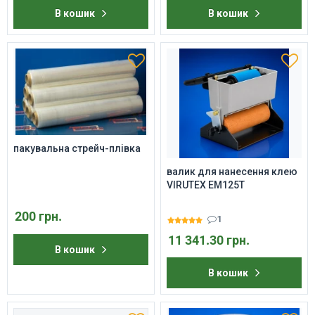
В кошик
В кошик
пакувальна стрейч-плівка
валик для нанесення клею
VIRUTEX EM125T
200 грн.
1
11 341.30 грн.
В кошик
В кошик