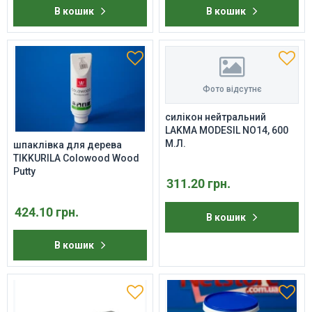
В кошик
В кошик
Фото відсутнє
силікон нейтральний
LAKMA MODESIL NO14, 600
М.Л.
шпаклівка для дерева
TIKKURILA Colowood Wood
Putty
311.20 грн.
424.10 грн.
В кошик
В кошик