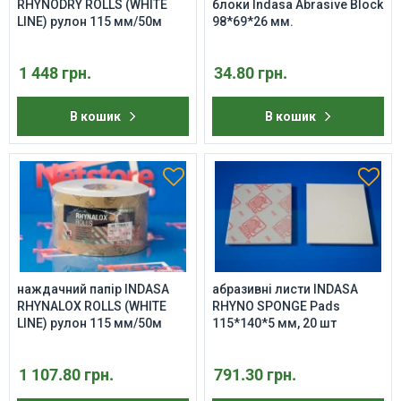
RHYNODRY ROLLS (WHITE
блоки Indasa Abrasive Block
LINE) рулон 115 мм/50м
98*69*26 мм.
1 448 грн.
34.80 грн.
В кошик
В кошик
наждачний папір INDASA
абразивні листи INDASA
RHYNALOX ROLLS (WHITE
RHYNO SPONGE Pads
LINE) рулон 115 мм/50м
115*140*5 мм, 20 шт
1 107.80 грн.
791.30 грн.