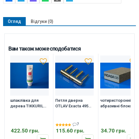
Огляд
Відгуки (0)
Вам також може сподобатися
шпаклівка для
Петля дверна
чотиристоронні
дерева TIKKURILA
OTLAV Exacta 495
абразивні блоки
Colowood Wood
D14 мм. 4-
Indasa Abrasive
Putty
штирьова
Block 98*69*26 мм.
регульована
7
422.50 грн.
115.60 грн.
34.70 грн.