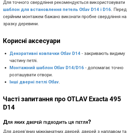
Для точного свердління рекомендується використовувати
шаблон для встановлення петель Otlav D14 і D16
. Перед
серійним монтажем бажано виконати пробне свердління на
зразку деревини.
Корисні аксесуари
Декоративні ковпачки Otlav D14
- закривають видиму
частину петлі.
Монтажний шаблон Otlav D14/D16
- допомагає точно
розташувати отвори.
Інші дверні петлі Otlav
.
Часті запитання про OTLAV Exacta 495
D14
Для яких дверей підходить ця петля?
Для дерев'яних міжкімнатних дверей, дверей з наплавом та