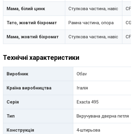
Мама, білий цинк
Стулкова частина, навіс
CF4
Тато, жовтий біхромат
Рамна частина, опора
CG4
Мама, жовтий біхромат
Стулкова частина, навіс
CF4
Технічні характеристики
Виробник
Otlav
Країна виробництва
Італія
Серія
Exacta 495
Тип
Вкручувана дверна петля
Конструкція
4-штирьова