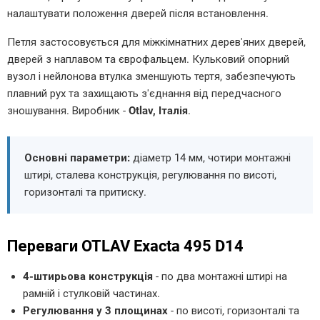
налаштувати положення дверей після встановлення.
Петля застосовується для міжкімнатних дерев'яних дверей,
дверей з наплавом та єврофальцем. Кульковий опорний
вузол і нейлонова втулка зменшують тертя, забезпечують
плавний рух та захищають з'єднання від передчасного
зношування. Виробник -
Otlav, Італія
.
Основні параметри:
діаметр 14 мм, чотири монтажні
штирі, сталева конструкція, регулювання по висоті,
горизонталі та притиску.
Переваги OTLAV Exacta 495 D14
4-штирьова конструкція
- по два монтажні штирі на
рамній і стулковій частинах.
Регулювання у 3 площинах
- по висоті, горизонталі та