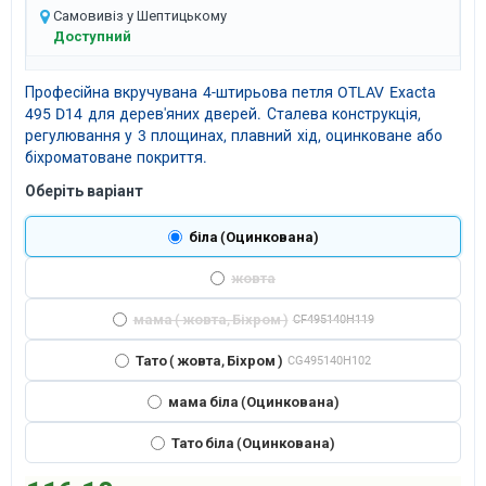
Самовивіз у Шептицькому
Доступний
Професійна вкручувана 4-штирьова петля OTLAV Exacta
495 D14 для дерев'яних дверей. Сталева конструкція,
регулювання у 3 площинах, плавний хід, оцинковане або
біхроматоване покриття.
Оберіть варіант
біла (Оцинкована)
жовта
мама ( жовта, Біхром )
CF495140H119
Тато ( жовта, Біхром )
CG495140H102
мама біла (Оцинкована)
Тато біла (Оцинкована)