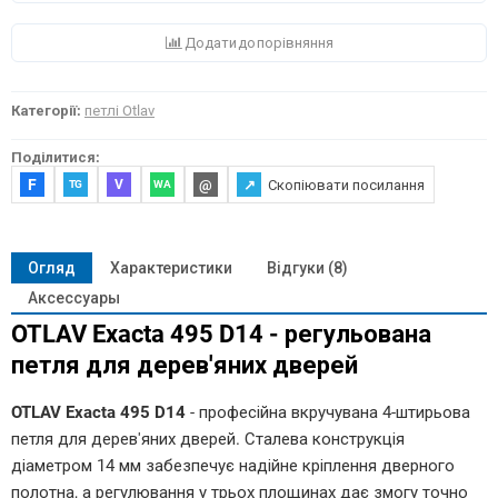
Додати до порівняння
Категорії:
петлі Otlav
Поділитися:
F
@
↗
Скопіювати посилання
V
TG
WA
Огляд
Характеристики
Відгуки (8)
Аксессуары
OTLAV Exacta 495 D14 - регульована
петля для дерев'яних дверей
OTLAV Exacta 495 D14
- професійна вкручувана 4-штирьова
петля для дерев'яних дверей. Сталева конструкція
діаметром 14 мм забезпечує надійне кріплення дверного
полотна, а регулювання у трьох площинах дає змогу точно