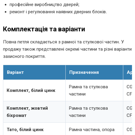
професійне виробництво дверей;
ремонт і регулювання наявних дверних блоків.
Комплектація та варіанти
Повна петля складається з рамної та стулкової частин. У
продажу також представлені окремі частини та різні варіанти
захисного покриття.
Варіант
Призначення
Арт
Рамна та стулкова
CG4
Комплект, білий цинк
частини
CF4
Комплект, жовтий
Рамна та стулкова
CG4
біхромат
частини
CF4
Тато, білий цинк
Рамна частина, опора
CG4