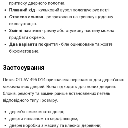
притиску дверного полотна.
Плавний хід
- кульковий вузол полегшує рух петлі.
Сталева основа
- розрахована на тривалу щоденну
експлуатацію.
Змінні частини
- рамну або стулкову частину можна
придбати окремо.
Два варіанти покриття
- біле оцинковане та жовте
біхроматоване.
Застосування
Петля OTLAV 495 D14 призначена переважно для дерев'яних
міжкімнатних дверей. Вона підходить для нових дверних
блоків, ремонту та заміни раніше встановлених петель
відповідного типу і розміру.
дерев'яні міжкімнатні двері;
двері з наплавом та єврофальцем;
дверні коробки з масиву та клеєної деревини;