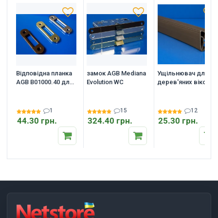
Відповідна планка
замок AGB Mediana
Ущільнювач для
AGB B01000.40 для
Evolution WC
дерев'яних вікон і
Mediana
дверей Deventer
Evolution/Centro,
SV 12
рівна
1
15
12
44.30 грн.
324.40 грн.
25.30 грн.