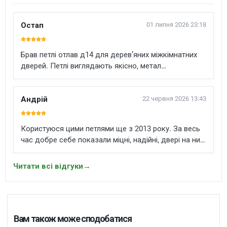
Остап
01 липня 2026 23:18
Брав петлі отлав д14 для дерев’яних міжкімнатних
дверей. Петлі виглядають якісно, метал
нормальний, різьба рівна, у двері стали без
проблем. Після монтажу двері ходять плавно, без
скрипу і перекосу. Сподобалось що петлю можна
Андрій
22 червня 2026 13:43
відрегулювати після встановлення. Це дуже
виручає коли треба точно виставити зазори. Для
Користуюся цими петлями ще з 2013 року. За весь
дерев’яних дверей хороший варіант особливо якщо
час добре себе показали міцні, надійні, двері на них
потрібна надійна 4 штирьова петля.
ходять плавно і без проблем. Якщо нормально
встановити, служать довго. Для дерев’яних дверей
Читати всі відгуки
→
перевірений варіант.
Вам також може сподобатися