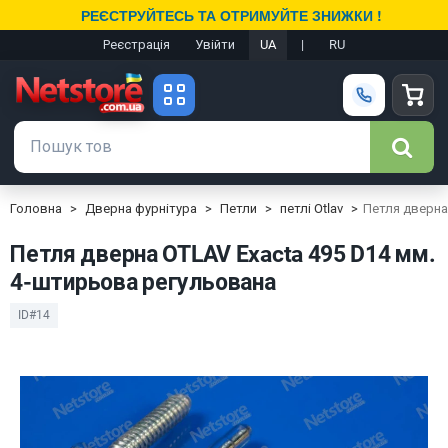
РЕЄСТРУЙТЕСЬ ТА ОТРИМУЙТЕ ЗНИЖКИ !
Реєстрація
Увійти
UA
|
RU
Головна
Дверна фурнітура
Петли
петлі Otlav
Петля дверна
Петля дверна OTLAV Exacta 495 D14 мм.
4-штирьова регульована
ID#14