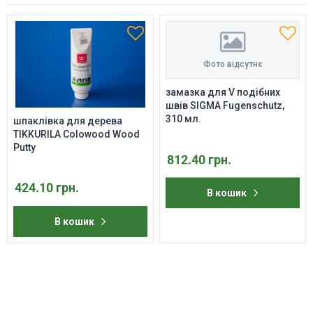
Фото відсутнє
замазка для V подібних
швів SIGMA Fugenschutz,
310 мл.
шпаклівка для дерева
TIKKURILA Colowood Wood
Putty
812.40 грн.
424.10 грн.
В кошик
В кошик