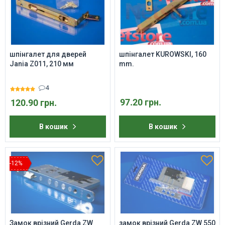
шпінгалет для дверей
шпінгалет KUROWSKI, 160
Jania Z011, 210 мм
mm.
4
97.20 грн.
120.90 грн.
В кошик
В кошик
-12%
Замок врізний Gerda ZW
замок врізний Gerda ZW 550