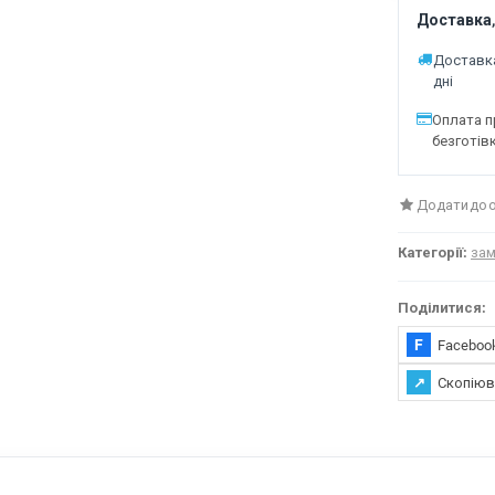
Доставка,
Доставка
дні
Оплата п
безготів
Додати до 
Категорії:
зам
Поділитися:
F
Faceboo
↗
Скопіюв