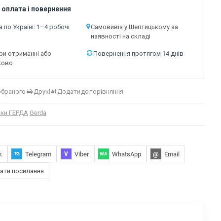
 оплата і повернення
 по Україні: 1–4 робочі
Самовивіз у Шептицькому за
наявності на складі
ри отриманні або
Повернення протягом 14 днів
ково
обраного
Друк
Додати до порівняння
ки ГЕРДА
Gerda
k
Telegram
Viber
WhatsApp
@
Email
V
TG
WA
ати посилання