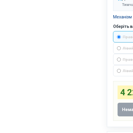
Тимч
Механізм 
Оберіть в
Прав
Лівий
Прави
Лівий
4 2
Нема