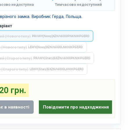
асово недоступна
Тимчасово недоступний
врізного замка. Виробник: Герда, Польща.
аріант
ий (Нового типу)
PRAWY (Nowy) X ZNA6000PNKNIKPGERD
 (Нового типу)
LEWY (Nowy) X ZNA6000LNKNIKPGERD
й (Старого типу)
PRAWY (Stary) SX ZNA6000PKNIKPGERD
 (Старого типу)
LEWY (Stary) SX ZNA6000LKNIKPGERD
20 грн.
є в наявності
Повідомити про надходження