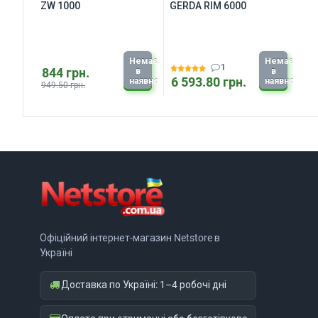
ZW 1000
GERDA RIM 6000
Немає
Немає
1
844 грн.
в
в
6 593.80 грн.
наявності
наявності
949.50 грн.
Офіційний інтернет-магазин Netstore в
Україні
Доставка по Україні: 1–4 робочі дні