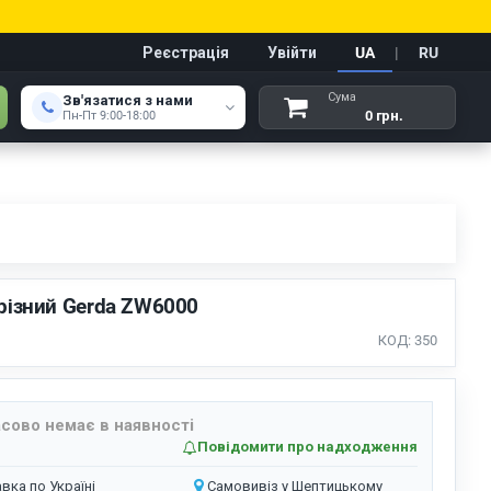
Реєстрація
Увійти
UA
|
RU
Сума
Зв'язатися з нами
0 грн.
Пн-Пт 9:00-18:00
різний Gerda ZW6000
КОД: 350
сово немає в наявності
Повідомити про надходження
вка по Україні
Самовивіз у Шептицькому