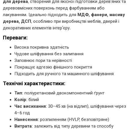
для дерева
, створений для якісної підготовки дерев’яних та
деревовмісних поверхонь перед фарбуванням або
лакуванням. Ідеально підходить для
МДФ, фанери, масиву
дерева, ДСП
, особливо при виробництві меблів, дверей і
декоративних елементів інтер’єру.
Переваги:
Висока покривна здатність
Чудове шліфування без залипання
Заповнює пори та нерівності
Покращує адгезію фінішного покриття
Підходить для ручного та машинного шліфування
Технічні характеристики:
Тип
: поліуретановий двокомпонентний ґрунт
Колір
: білий
Час висихання
: 30–45 хв (на відлип), шліфування через
4–6 год
Нанесення
: розпиленням (HVLP, безповітряне)
Витрата
: залежить від типу деревини та способу