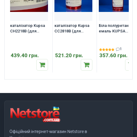
каталізатор Kupsa
каталізатор Kupsa
Біла поліуретанова
CH2218B (для
CС2818B (для
емаль KUPSA
грунту)
емалі)
KJ1057C для
дерева та меблів
1
439.40 грн.
521.20 грн.
357.60 грн.
Офіційний інтернет-магазин Netstore в