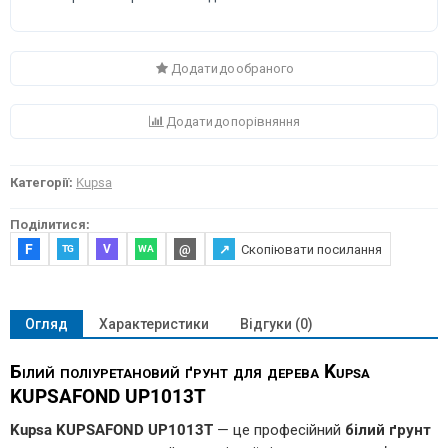
Додати до обраного
Додати до порівняння
Категорії:
Kupsa
Поділитися:
F
@
↗
Скопіювати посилання
V
TG
WA
Огляд
Характеристики
Відгуки (0)
Білий поліуретановий ґрунт для дерева Kupsa
KUPSAFOND UP1013T
Kupsa KUPSAFOND UP1013T
— це професійний
білий ґрунт