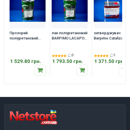
Прозорий
лак поліуретановий
затверджувач
поліуретановий
BARPIMO LACAPOL
Barpimo Catalizador
грунт Barpimo
T-3
№100
Fondipol Model для
дерева
3
1
1 529.80 грн.
1 793.50 грн.
1 371.50 грн.