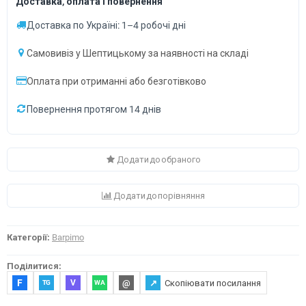
Доставка, оплата і повернення
Доставка по Україні: 1–4 робочі дні
Самовивіз у Шептицькому за наявності на складі
Оплата при отриманні або безготівково
Повернення протягом 14 днів
Додати до обраного
Додати до порівняння
Категорії:
Barpimo
Поділитися:
F
@
↗
Скопіювати посилання
V
TG
WA