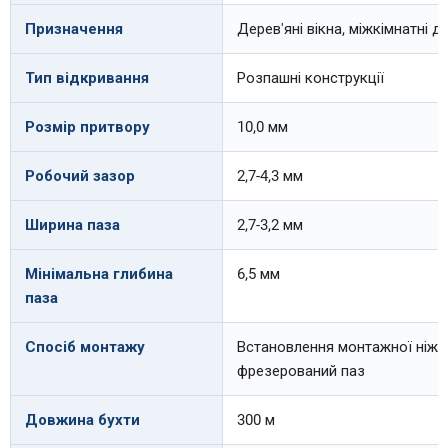
Призначення
Дерев'яні вікна, міжкімнатні дв
Тип відкривання
Розпашні конструкції
Розмір притвору
10,0 мм
Робочий зазор
2,7-4,3 мм
Ширина паза
2,7-3,2 мм
Мінімальна глибина
6,5 мм
паза
Спосіб монтажу
Встановлення монтажної ніжк
фрезерований паз
Довжина бухти
300 м