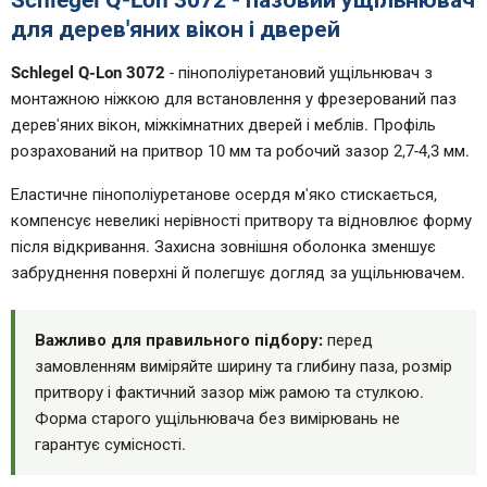
Schlegel Q-Lon 3072 - пазовий ущільнювач
для дерев'яних вікон і дверей
Schlegel Q-Lon 3072
- пінополіуретановий ущільнювач з
монтажною ніжкою для встановлення у фрезерований паз
дерев'яних вікон, міжкімнатних дверей і меблів. Профіль
розрахований на притвор 10 мм та робочий зазор 2,7-4,3 мм.
Еластичне пінополіуретанове осердя м'яко стискається,
компенсує невеликі нерівності притвору та відновлює форму
після відкривання. Захисна зовнішня оболонка зменшує
забруднення поверхні й полегшує догляд за ущільнювачем.
Важливо для правильного підбору:
перед
замовленням виміряйте ширину та глибину паза, розмір
притвору і фактичний зазор між рамою та стулкою.
Форма старого ущільнювача без вимірювань не
гарантує сумісності.