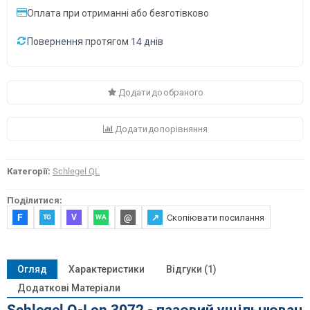
Оплата при отриманні або безготівково
Повернення протягом 14 днів
Додати до обраного
Додати до порівняння
Категорії:
Schlegel QL
Поділитися:
F
@
↗
Скопіювати посилання
V
TG
WA
Огляд
Характеристики
Відгуки (1)
Додаткові Матеріали