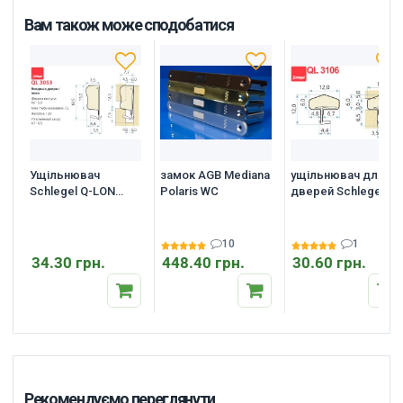
Вам також може сподобатися
Ущільнювач
замок AGB Mediana
ущільнювач для
Schlegel Q-LON
Polaris WC
дверей Schlegel Q-
3053 для
Lon 3106
дерев'яних вікон і
дверей, 1 м.п.
10
1
34.30 грн.
448.40 грн.
30.60 грн.
Рекомендуємо переглянути