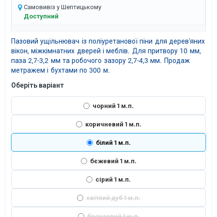
Самовивіз у Шептицькому
Доступний
Пазовий ущільнювач із поліуретанової піни для дерев'яних
вікон, міжкімнатних дверей і меблів. Для притвору 10 мм,
паза 2,7-3,2 мм та робочого зазору 2,7-4,3 мм. Продаж
метражем і бухтами по 300 м.
Оберіть варіант
чорний 1 м.п.
коричневий 1 м.п.
білий 1 м.п.
бєжевий 1 м.п.
сірий 1 м.п.
світлий дуб 1 м.п.
бронзовий 1 м.п.