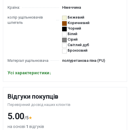
Країна:
Німеччина
колір ущільнювачів
Бежевий
шлегель
Коричневий
Чорний
Білий
Сірий
Світлий дуб
Бронзовий
Матеріал ущільнювача
поліуретанова піна (PU)
Усі характеристики
↓
Відгуки покупців
Перевірений досвід наших клієнтів
5.00
/5
★
на основі
1
відгуків