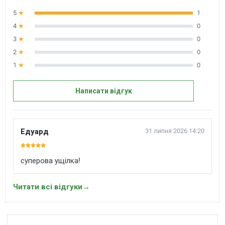
5
★
1
4
★
0
3
★
0
2
★
0
1
★
0
Написати відгук
Едуард
31 липня 2026 14:20
суперова ущілка!
Читати всі відгуки
→