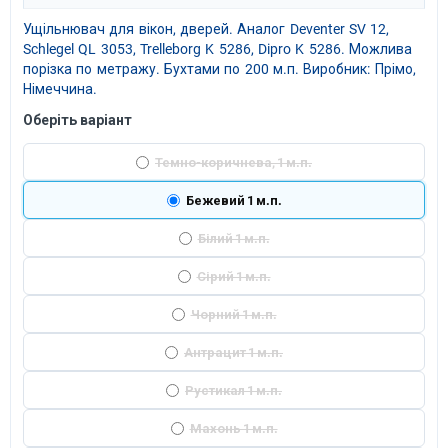
Ущільнювач для вікон, дверей. Аналог Deventer SV 12,
Schlegel QL 3053, Trelleborg K 5286, Dipro K 5286. Можлива
порізка по метражу. Бухтами по 200 м.п. Виробник: Прімо,
Німеччина.
Оберіть варіант
Темно-коричнева, 1 м.п.
Бежевий 1 м.п.
Білий 1 м.п.
Сірий 1 м.п.
Чорний 1 м.п.
Антрацит 1 м.п.
Рустикал 1 м.п.
Махонь 1 м.п.