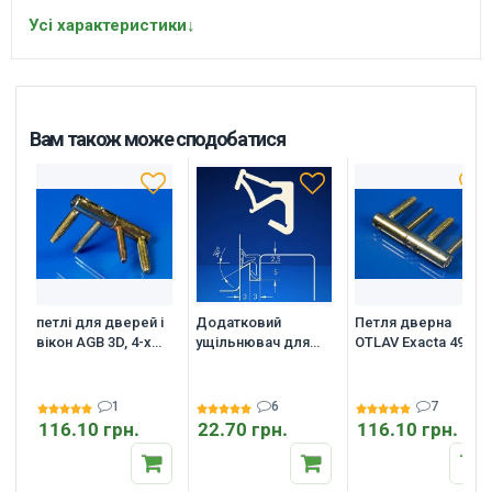
Усі характеристики
↓
Вам також може сподобатися
петлі для дверей і
Додатковий
Петля дверна
вікон AGB 3D, 4-х
ущільнювач для
OTLAV Exacta 495
штирові d=14mm
дерев'яних вікон
D14 мм. 4-
Deventer SV 33
штирьова
регульована
1
6
7
116.10 грн.
22.70 грн.
116.10 грн.