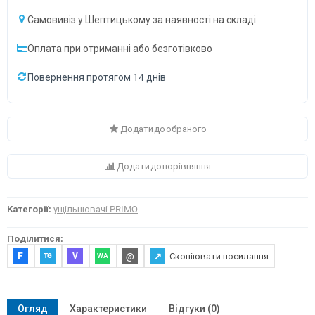
Самовивіз у Шептицькому за наявності на складі
Оплата при отриманні або безготівково
Повернення протягом 14 днів
Додати до обраного
Додати до порівняння
Категорії:
ущільнювачі PRIMO
Поділитися:
F
@
↗
Скопіювати посилання
V
TG
WA
Огляд
Характеристики
Відгуки (0)