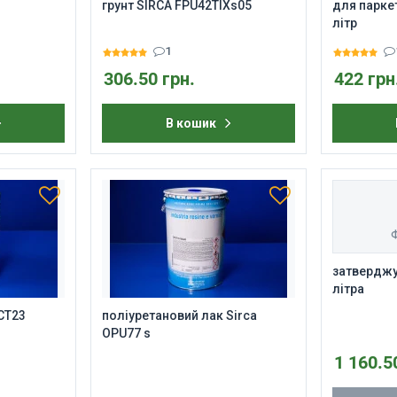
грунт SIRCA FPU42TIXs05
для паркет
літр
1
306.50 грн.
422 грн
В кошик
Ф
затверджув
літра
CT23
поліуретановий лак Sirca
OPU77 s
1 160.5