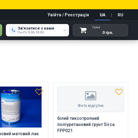
Увійти / Реєстрація
UA
|
RU
Сума
Зв'язатися з нами
0 грн.
Пн-Пт 9:00-18:00
Фото відсутнє
білий тиксотропний
поліуретановий грунт Sirca
FPP021
новий матовий лак