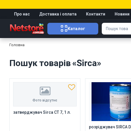
Про нас
Доставка і оплата
Контакти
Новини
Каталог
Головна
Пошук товарів «Sirca»
Фото відсутнє
затверджувач Sirca CT 7, 1 л.
розріджувач SIRCA D