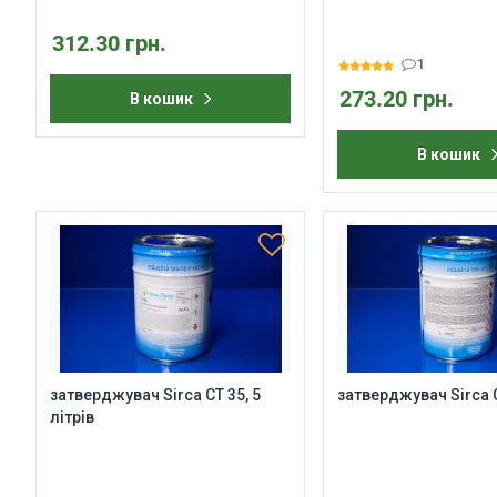
312.30 грн.
1
273.20 грн.
В кошик
В кошик
затверджувач Sirca CT 35, 5
затверджувач Sirca 
літрів