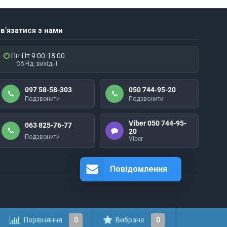
в’язатися з нами
Пн-Пт 9:00-18:00
Сб-Нд: вихідні
097 58-58-303
050 744-95-20
Подзвонити
Подзвонити
Viber 050 744-95-
063 825-76-77
20
Подзвонити
Viber
Повідомлення
Порівняння
0
Вибране
0