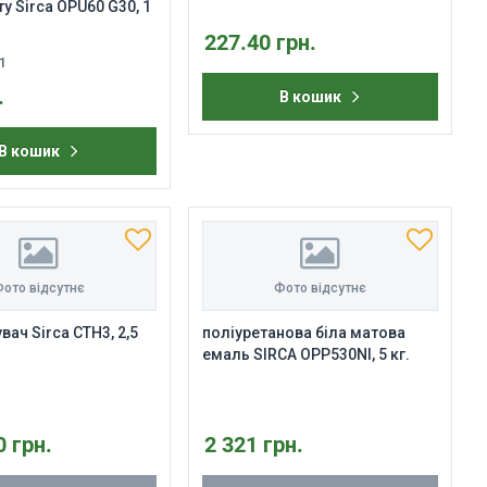
у Sirca OPU60 G30, 1
227.40 грн.
1
.
В кошик
В кошик
ото відсутнє
Фото відсутнє
ач Sirca CTH3, 2,5
поліуретанова біла матова
емаль SIRCA OPP530NI, 5 кг.
0 грн.
2 321 грн.