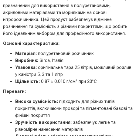
призначений для використання з поліуретановими,
акриловими матеріалами та морилками на основі
нітророзчинника. Цей продукт забезпечує відмінне
розчинення та сумісність з різними покриттями, що робить
його ідеальним вибором для професійного використання.
Основні характеристики:
Матеріал:
поліуретановий розчинник
Виробник:
Sirca, Італія
Упаковка:
оригінальна тара 25 літрів, можливий розлив
у каністри 5, 3 та 1 літр
Щільність:
0.87 ± 0.010 г/см³ при 20°C
Переваги:
Висока сумісність:
підходить для різних типів
покриттів, включаючи прозорі та пігментовані базові та
фінішні покриття
Зручність використання:
забезпечує легке та
рівномірне нанесення матеріалів