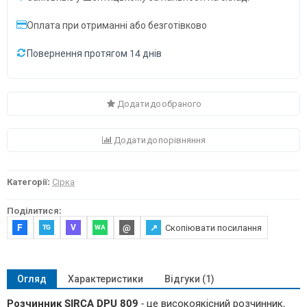
Оплата при отриманні або безготівково
Повернення протягом 14 днів
Додати до обраного
Додати до порівняння
Категорії:
Сірка
Поділитися:
F
@
↗
Скопіювати посилання
V
TG
WA
Огляд
Характеристики
Відгуки (1)
Розчинник SIRCA DPU 809
- це високоякісний розчинник,