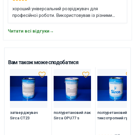
хороший універсальний розріджувач для
професійної роботи. Використовував із різними
лакофарбовими матеріалами добре змішується,
допомагає виставити потрібну в’язкість і матеріал
Читати всі відгуки
→
рівномірно лягає на поверхню. У роботі стабільний
без неприємних сюрпризів. Для столярки та
меблевого виробництва дуже практичний варіант.
Вам також може сподобатися
затверджувач
поліуретановий лак
поліуретановий
Sirca CT23
Sirca OPU77 s
тиксотропний грунт
SIRCA FPU42TIXs05