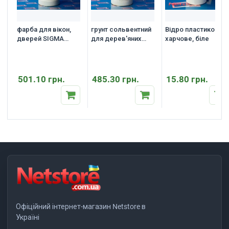
фарба для вікон,
грунт сольвентний
Відро пластикове
дверей SIGMA
для дерев'яних
харчове, біле
WOOD TE25 Satin
вікон, дверей
SIGMA Rustikal
Drewnolit
501.10 грн.
485.30 грн.
15.80 грн.
Офіційний інтернет-магазин Netstore в
Україні