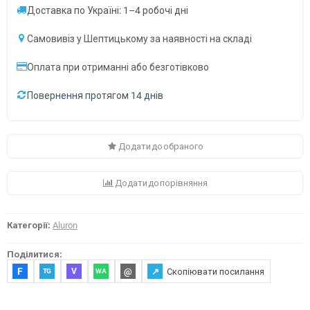
Доставка по Україні: 1–4 робочі дні
Самовивіз у Шептицькому за наявності на складі
Оплата при отриманні або безготівково
Повернення протягом 14 днів
Додати до обраного
Додати до порівняння
Категорії:
Aluron
Поділитися:
F
@
↗
Скопіювати посилання
V
TG
WA