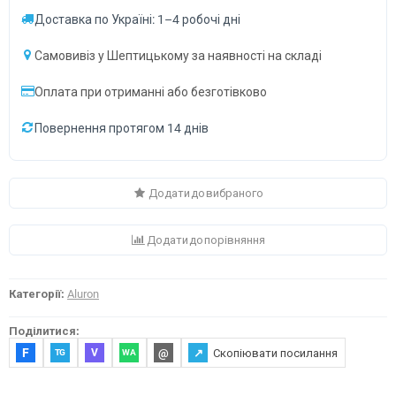
Доставка по Україні: 1–4 робочі дні
Самовивіз у Шептицькому за наявності на складі
Оплата при отриманні або безготівково
Повернення протягом 14 днів
Додати до вибраного
Додати до порівняння
Категорії:
Aluron
Поділитися:
F
@
↗
Скопіювати посилання
V
TG
WA