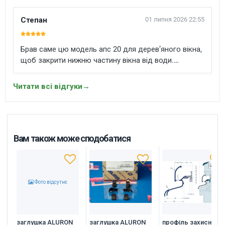
Степан
01 липня 2026 22:55
Брав саме цю модель апс 20 для дерев’яного вікна,
щоб закрити нижню частину вікна від води.
Профіль акуратний, алюміній виглядає якісно, по
довжині легко підрізається під потрібний розмір.
Читати всі відгуки
→
Встановив на силікон, сів нормально. Після монтажу
низ стулки виглядає охайніше і є відчуття що
дерево буде краще захищене від дощу та вологи.
Вам також може сподобатися
Фото відсутнє
заглушка ALURON
заглушка ALURON
профіль захисний