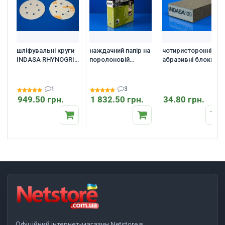
шліфувальні круги
наждачний папір на
чотиристоронні
INDASA RHYNOGRIP
поролоновій
абразивні блоки
PLUS LINE Д 150
основі INDASA
Indasa Abrasive
мм. упаковка 50 шт.
RHYNOSOFT ROLL
Block 98*69*26 мм.
115x25
1
3
949.50 грн.
1 832.50 грн.
34.80 грн.
Офіційний інтернет-магазин Netstore в