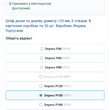
Самовивіз у Шептицькому
Доступний
Шліф диски по дереву діаметр 125 мм, 8 отворів. В
картонних коробках по 50 шт. Виробник: Индаза,
Португалія.
Оберіть варіант
Зерно: P40
00268
Зерно: P60
00269
Зерно: P80
00270
Зерно: P100
00271
Зерно: P120
00272
Зерно: P150
00503
Зерно: P180
00504