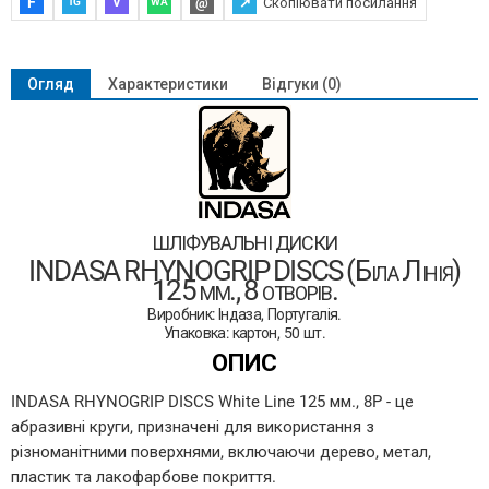
F
@
↗
Скопіювати посилання
V
TG
WA
Огляд
Характеристики
Відгуки (0)
шліфувальні диски
INDASA RHYNOGRIP DISCS (Біла Лінія)
125 мм., 8 отворів.
Виробник: Індаза, Португалія.
Упаковка: картон, 50 шт.
ОПИС
INDASA RHYNOGRIP DISCS White Line 125 мм., 8P - це
абразивні круги, призначені для використання з
різноманітними поверхнями, включаючи дерево, метал,
пластик та лакофарбове покриття.