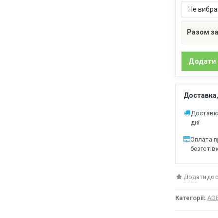
Разом за
Доставка,
Доставка
дні
Оплата п
безготів
Додати до 
Категорії:
AG