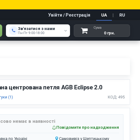
Увійти / Реєстрація
UA
|
RU
Сума
Зв'язатися з нами
0 грн.
Пн-Пт 9:00-18:00
на центрована петля AGB Eclipse 2.0
гуки (1)
КОД: 495
сово немає в наявності
Повідомити про надходження
вка по Україні
Самовивіз у Шептицькому