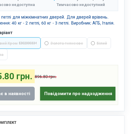
асово недоступна
Тимчасово недоступний
 петлі для міжкімнатних дверей. Для дверей врівень.
ня: 40 кг - 2 петлі, 60 кг - 3 петлі. Виробник: АГБ, Італія.
аріант
вий Хром
Золота гнянсове
Білий
E302000334
за
.80 грн.
896.80 грн.
є в наявності
Повідомити про надходження
омплект