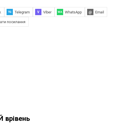
k
Telegram
Viber
WhatsApp
@
Email
V
TG
WA
ати посилання
 врівень