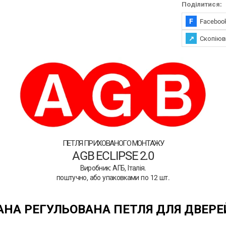
Поділитися:
F
Faceboo
↗
Скопіюв
петля прихованого монтажу
AGB ECLIPSE 2.0
Виробник: АГБ, Італія.
поштучно, або упаковками по 12 шт.
НА РЕГУЛЬОВАНА ПЕТЛЯ ДЛЯ ДВЕРЕЙ