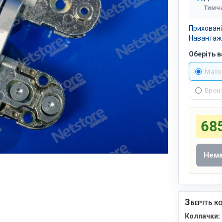
Тимч
Приховані
Навантажен
Оберіть в
Мато
Брон
685
Нема
Зберіть к
Колпачки: