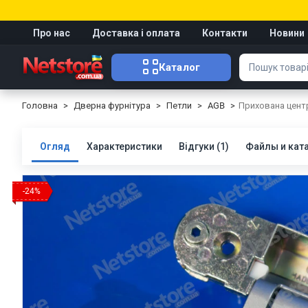
Про нас
Доставка і оплата
Контакти
Новини
Каталог
Головна
Дверна фурнітура
Петли
AGB
Прихована центр
Огляд
Характеристики
Відгуки (1)
Файлы и кат
-24%