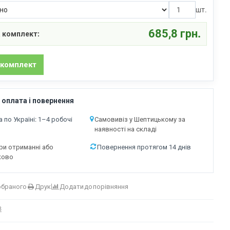
шт.
685,8 грн.
 комплект:
 оплата і повернення
 по Україні: 1–4 робочі
Самовивіз у Шептицькому за
наявності на складі
ри отриманні або
Повернення протягом 14 днів
ково
обраного
Друк
Додати до порівняння
B