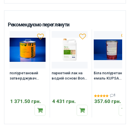
Рекомендуємо переглянути
поліуретановий
паркетний лак на
Біла поліуретанова
затверджувач
водній основі Bonа
емаль KUPSA
SIVAM LCB 185
Domo, 5л
KJ1057C для
дерева та меблів
1
1 371.50 грн.
4 431 грн.
357.60 грн.