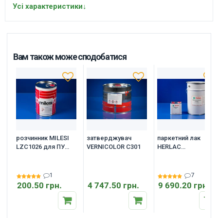
Усі характеристики
↓
Вам також може сподобатися
розчинник MILESI
затверджувач
паркетний лак
LZC1026 для ПУ
VERNICOLOR C301
HERLAC
середній
KONTRACID D 3010
P, 25 літрів
1
7
200.50 грн.
4 747.50 грн.
9 690.20 грн.