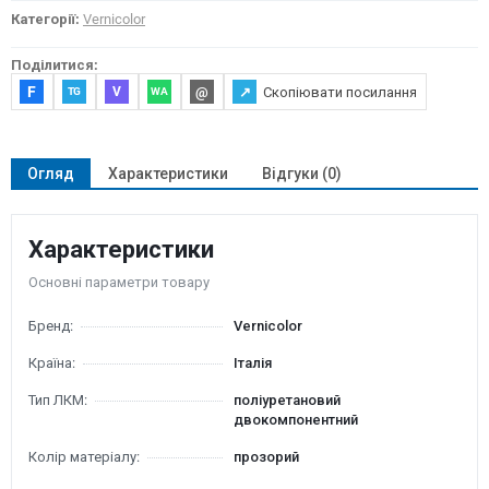
Категорії:
Vernicolor
Поділитися:
F
@
↗
Скопіювати посилання
V
TG
WA
Огляд
Характеристики
Відгуки (0)
Характеристики
Основні параметри товару
Бренд:
Vernicolor
Країна:
Італія
Тип ЛКМ:
поліуретановий
двокомпонентний
Колір матеріалу:
прозорий