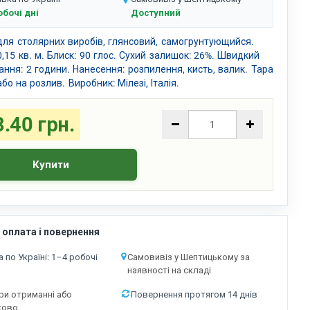
обочі дні
Доступний
для столярних виробів, глянсовий, самогрунтующийся.
0,15 кв. м. Блиск: 90 глос. Сухий залишок: 26%. Швидкий
ання: 2 години. Нанесення: розпилення, кисть, валик. Тара
або на розлив. Виробник: Мілезі, Італія.
.40 грн.
Купити
 оплата і повернення
 по Україні: 1–4 робочі
Самовивіз у Шептицькому за
наявності на складі
ри отриманні або
Повернення протягом 14 днів
ково