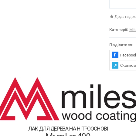
Додати до 
Категорії:
Mil
Поділитися:
F
Faceboo
↗
Скопіюв
лак для дерева на нітрооснові