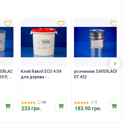
HERLAC
Клей Rakoll ECO 4 D4
розчинник SAYERLACK
п
0 P, 5
для дерева -
DT 452
K
однокомпонентний
г
водостійкий ПВА
1
18
1
233 грн.
183.90 грн.