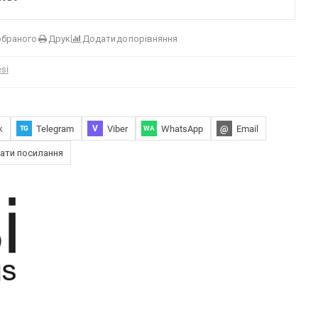
обраного
Друк
Додати до порівняння
esi
k
Telegram
Viber
WhatsApp
@
Email
V
TG
WA
ати посилання