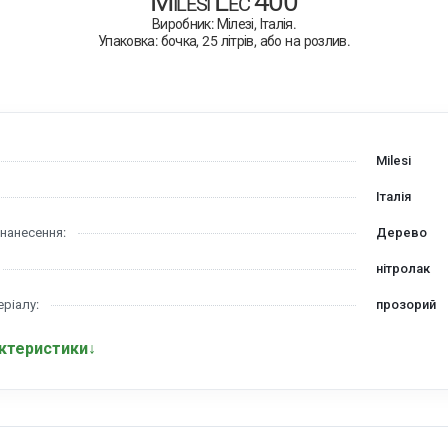
Milesi Lec 400
Виробник: Мілезі, Італія.
Упаковка: бочка, 25 літрів, або на розлив.
Milesi
Італія
нанесення:
Дерево
нітролак
еріалу:
прозорий
актеристики
↓