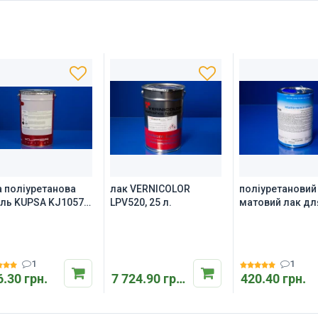
а поліуретанова
лак VERNICOLOR
поліуретановий
ль KUPSA KJ1057C
LPV520, 25 л.
матовий лак дл
 дерева та меблів
паркету Sirca O
G30, 1 літр
1
1
6.30 грн.
7 724.90 грн.
420.40 грн.