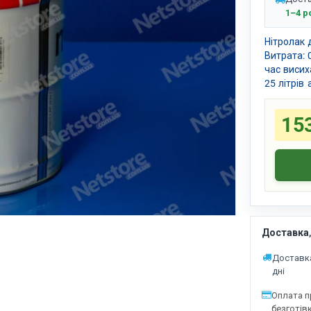
1–4 р
Нітролак 
Витрата: 
час висих
25 літрів 
153
Доставка,
Доставка
дні
Оплата п
безготів