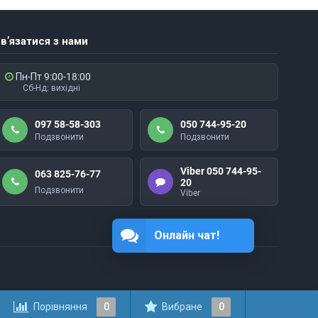
в’язатися з нами
Пн-Пт 9:00-18:00
Сб-Нд: вихідні
097 58-58-303
050 744-95-20
Подзвонити
Подзвонити
Viber 050 744-95-
063 825-76-77
20
Подзвонити
Viber
Онлайн чат!
Порівняння
0
Вибране
0