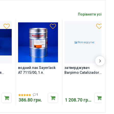
Фото відсутнє
водний лак Sayerlack
затверджувач
п
я
AT 7115/00, 1 л.
Barpimo Catalizador
S
PU60
N312
1
386.80 грн.
1 208.70 грн.
3