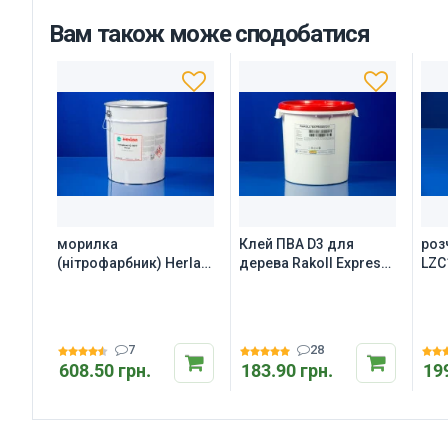
Вам також може сподобатися
морилка
Клей ПВА D3 для
роз
(нітрофарбник) Herlac
дерева Rakoll Express
LZC
LUTOPHEN G 1017
D3
сер
7
28
608.50 грн.
183.90 грн.
19