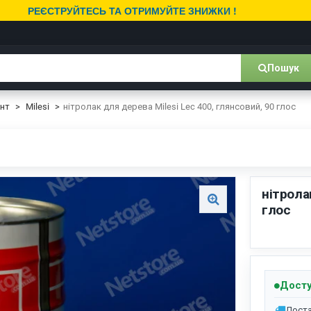
РЕЄСТРУЙТЕСЬ ТА ОТРИМУЙТЕ ЗНИЖКИ !
Пошук
унт
Milesi
нітролак для дерева Milesi Lec 400, глянсовий, 90 глос
нітрола
глос
Досту
Доста