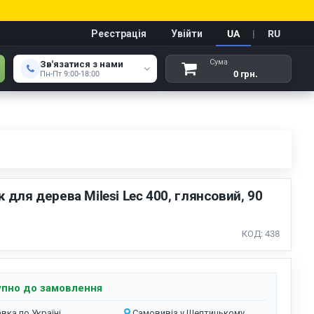
Реєстрація
Увійти
UA
|
RU
Сума
Зв'язатися з нами
0 грн.
Пн-Пт 9:00-18:00
к для дерева Milesi Lec 400, глянсовий, 90
КОД: 438
пно до замовлення
вка по Україні
Самовивіз у Шептицькому