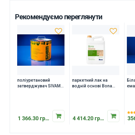
Рекомендуємо переглянути
поліуретановий
паркетний лак на
Біл
затверджувач SIVAM
водній основі Bonа
ема
LCB 185
Domo, 5л
для
1 366.30 грн.
4 414.20 грн.
35