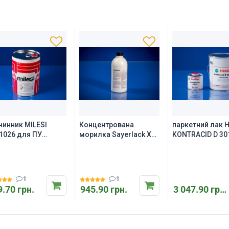
чинник MILESI
Концентрована
паркетний лак 
1026 для ПУ
морилка Sayerlack XM
KONTRACID D 301
едній
8000/XX
літрів
1
1
9.70 грн.
945.90 грн.
3 047.90 грн.