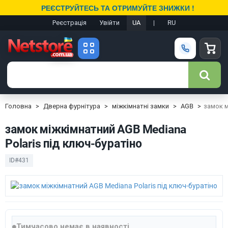
РЕЄСТРУЙТЕСЬ ТА ОТРИМУЙТЕ ЗНИЖКИ !
Реєстрація
Увійти
UA
|
RU
Головна
Дверна фурнітура
міжкімнатні замки
AGB
замок м
замок міжкімнатний AGB Mediana
Polaris під ключ-буратіно
ID#431
Тимчасово немає в наявності