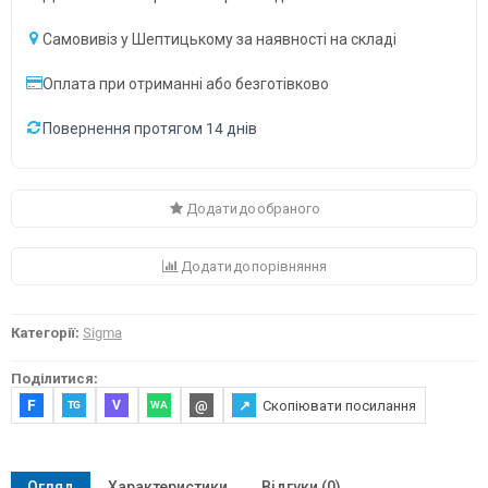
Самовивіз у Шептицькому за наявності на складі
Оплата при отриманні або безготівково
Повернення протягом 14 днів
Додати до обраного
Додати до порівняння
Категорії:
Sigma
Поділитися:
F
@
↗
Скопіювати посилання
V
TG
WA
Огляд
Характеристики
Відгуки (0)