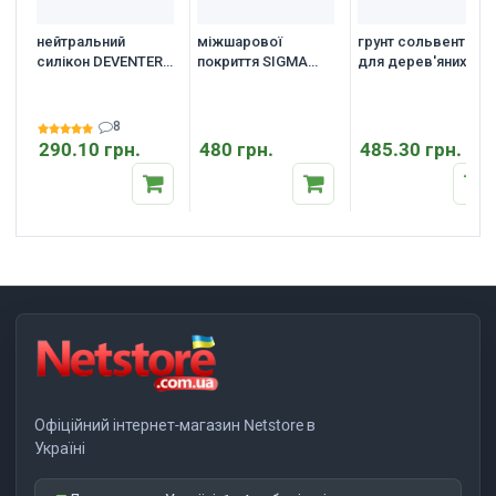
нейтральний
міжшарової
грунт сольвентний
силікон DEVENTER
покриття SIGMA
для дерев'яних
(Wacker Elastosil)
WOOD PE10, колір
вікон, дверей
440 600 мл.
прозорий
SIGMA Rustikal
Drewnolit
8
290.10 грн.
480 грн.
485.30 грн.
Офіційний інтернет-магазин Netstore в
Україні