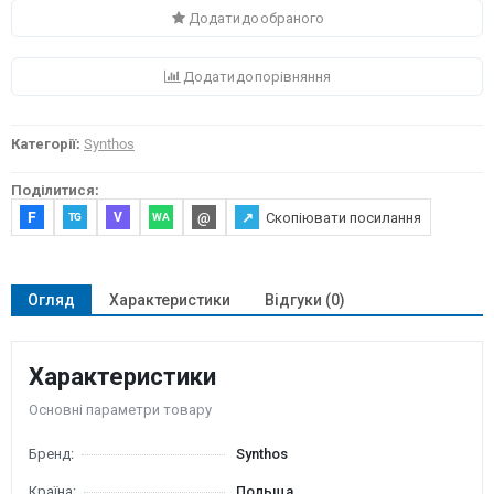
Додати до обраного
Додати до порівняння
Категорії:
Synthos
Поділитися:
F
@
↗
Скопіювати посилання
V
TG
WA
Огляд
Характеристики
Відгуки (0)
Характеристики
Основні параметри товару
Бренд:
Synthos
Країна:
Польща