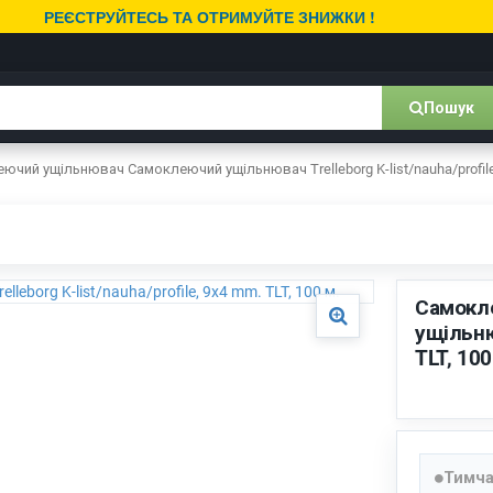
РЕЄСТРУЙТЕСЬ ТА ОТРИМУЙТЕ ЗНИЖКИ !
Пошук
ючий ущільнювач Самоклеючий ущільнювач Trelleborg K-list/nauha/profile,
Самокл
ущільнюв
TLT, 100
Тимча