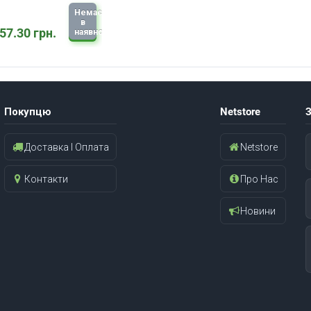
Немає
в
57.30 грн.
наявності
Покупцю
Netstore
З
Доставка І Оплата
Netstore
Контакти
Про Нас
Новини