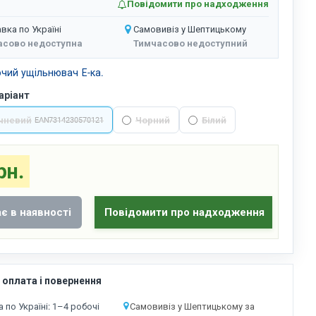
Повідомити про надходження
вка по Україні
Самовивіз у Шептицькому
асово недоступна
Тимчасово недоступний
чий ущільнювач Е-ка.
аріант
чневий
Чорний
Білий
EAN 7314230570121
рн.
є в наявності
Повідомити про надходження
 оплата і повернення
 по Україні: 1–4 робочі
Самовивіз у Шептицькому за