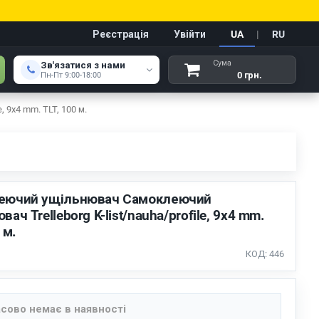
Реєстрація
Увійти
UA
|
RU
Сума
Зв'язатися з нами
0 грн.
Пн-Пт 9:00-18:00
 9x4 mm. TLT, 100 м.
еючий ущільнювач Самоклеючий
ач Trelleborg K-list/nauha/profile, 9x4 mm.
 м.
КОД: 446
сово немає в наявності