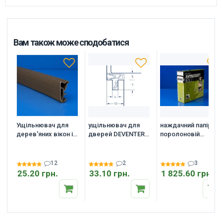
Вам також може сподобатися
Ущільнювач для
ущільнювач для
наждачний папір на
дерев'яних вікон і
дверей DEVENTER
поролоновій
дверей Deventer
S 6577 (S 7904)
основі INDASA
SV 12
RHYNOSOFT ROLL
115x25
12
2
3
25.20 грн.
33.10 грн.
1 825.60 грн.