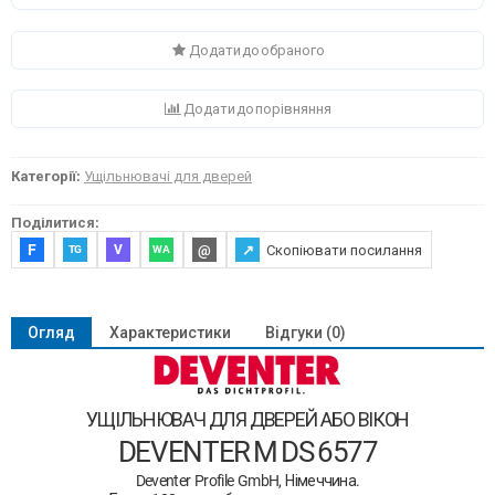
Додати до обраного
Додати до порівняння
Категорії:
Ущільнювачі для дверей
Поділитися:
F
@
↗
Скопіювати посилання
V
TG
WA
Огляд
Характеристики
Відгуки (0)
ущільнювач для дверей або вікон
DEVENTER M DS 6577
Deventer Profile GmbH, Німеччина.