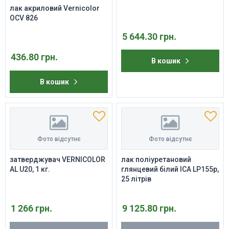
лак акриловий Vernicolor
OCV 826
5 644.30 грн.
436.80 грн.
В кошик
В кошик
Фото відсутнє
Фото відсутнє
затверджувач VERNICOLOR
лак поліуретановий
AL U20, 1 кг.
глянцевий білий ICA LP155p,
25 літрів
1 266 грн.
9 125.80 грн.