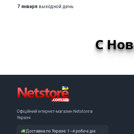
7 января
выходной день
С Но
Офіційний інтернет-магазин Netstore в
Україні
Доставка по Україні: 1–4 робочі дні