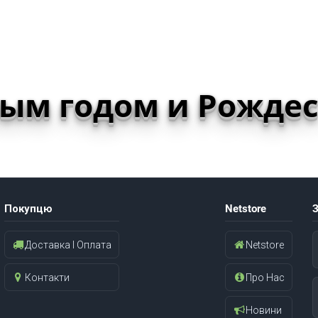
вым годом и Рождес
Покупцю
Netstore
З
Доставка І Оплата
Netstore
Контакти
Про Нас
Новини