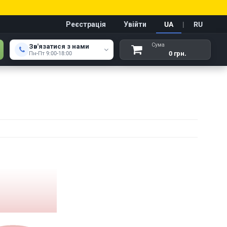
Реєстрація
Увійти
UA
|
RU
Сума
Зв'язатися з нами
0 грн.
Пн-Пт 9:00-18:00