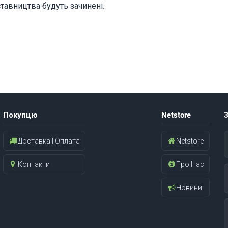
ставництва будуть зачинені.
Покупцю
Netstore
З
Доставка І Оплата
Netstore
Контакти
Про Нас
Новини