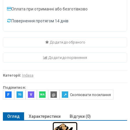
Оплата при отриманні або безготівково
Повернення протягом 14 днів
Додати до обраного
Додати до порівняння
Категорії:
Indasa
Поділитися:
F
@
↗
Скопіювати посилання
V
TG
WA
Огляд
Характеристики
Відгуки (0)