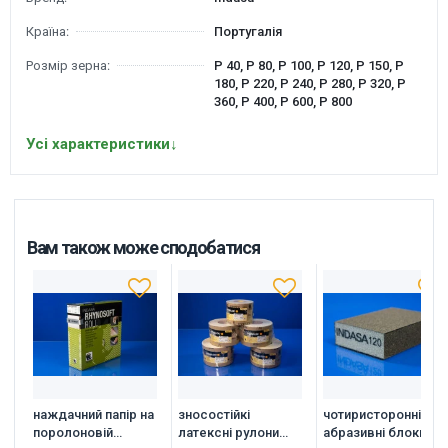
Країна:
Португалія
Розмір зерна:
P 40, P 80, P 100, P 120, P 150, P
180, P 220, P 240, P 280, P 320, P
360, P 400, P 600, P 800
Усі характеристики
↓
Вам також може сподобатися
наждачний папір на
зносостійкі
чотиристоронні
поролоновій
латексні рулони
абразивні блоки