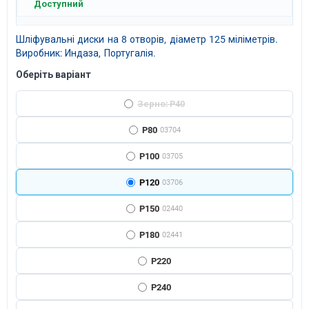
Доступний
Шліфувальні диски на 8 отворів, діаметр 125 міліметрів.
Виробник: Индаза, Португалія.
Оберіть варіант
Зерно: P40
P80
03704
P100
03705
P120
03706
P150
02440
P180
02441
P220
P240