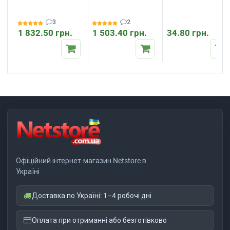
основі INDASA
INDASA RHYNALOX
Indasa Abrasive
RHYNOSOFT ROLL
PLUS LINE 115мм х
Block 98*69*26 мм.
115x25
50м
3
2
1 832.50 грн.
1 503.40 грн.
34.80 грн.
Офіційний інтернет-магазин Netstore в
Україні
Доставка по Україні: 1–4 робочі дні
Оплата при отриманні або безготівково