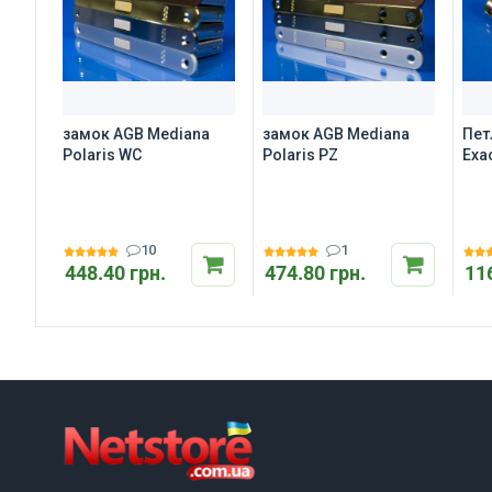
замок AGB Mediana
замок AGB Mediana
Пет
Polaris WC
Polaris PZ
Exa
шти
рег
10
1
448.40 грн.
474.80 грн.
11