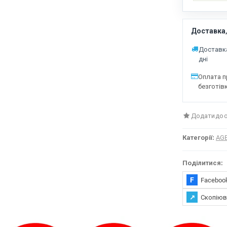
Доставка,
Доставка
дні
Оплата п
безготів
Додати до 
Категорії:
AG
Поділитися:
F
Faceboo
↗
Скопіюв