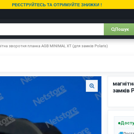
РЕЄСТРУЙТЕСЬ ТА ОТРИМУЙТЕ ЗНИЖКИ !
Пошук
ітна зворотня планка AGB MINIMAL XT (для замків Pоlaris)
магнітн
замків P
Досту
Доста