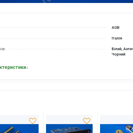
AGB
Італія
ків:
Білий, Ант
Чорний
актеристики
↓