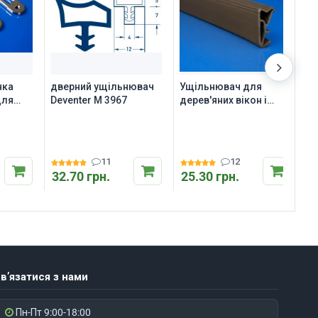
нка
дверний ущільнювач
Ущільнювач для
з
для
Deventer M 3967
дерев'яних вікон і
E
дверей Deventer SV 12
, рівна
11
12
32.70 грн.
25.30 грн.
3
в’язатися з нами
Пн-Пт 9:00-18:00