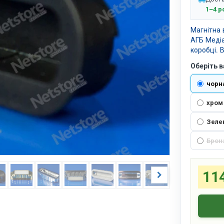
1–4 р
Магнітна 
АГБ Медіа
коробці. В
Оберіть в
чорн
хром 
Зеле
Брон
114