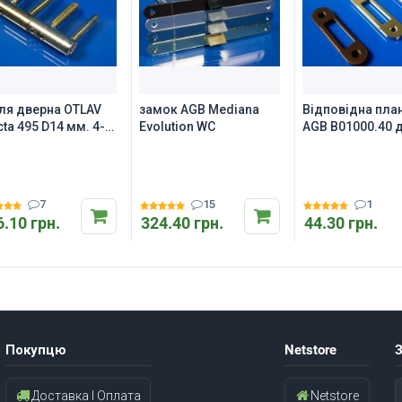
ля дверна OTLAV
замок AGB Mediana
Відповідна пла
cta 495 D14 мм. 4-
Evolution WC
AGB B01000.40 
рьова
Mediana
ульована
Evolution/Centro
7
15
1
6.10 грн.
324.40 грн.
44.30 грн.
Покупцю
Netstore
З
Доставка І Оплата
Netstore