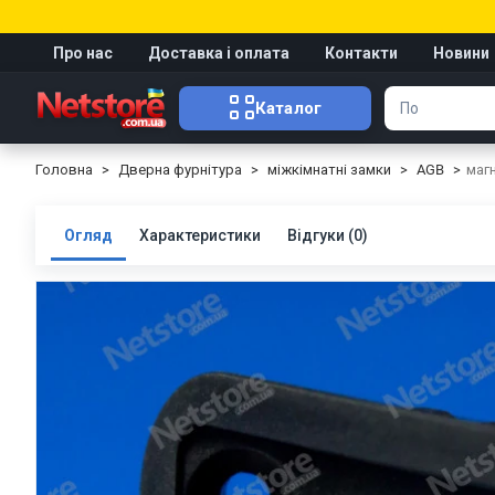
Про нас
Доставка і оплата
Контакти
Новини
Каталог
Головна
Дверна фурнітура
міжкімнатні замки
AGB
магн
Огляд
Характеристики
Відгуки (0)