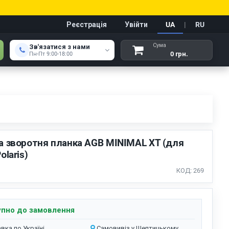
Реєстрація
Увійти
UA
|
RU
Сума
Зв'язатися з нами
0 грн.
Пн-Пт 9:00-18:00
а зворотня планка AGB MINIMAL XT (для
оlaris)
КОД: 269
пно до замовлення
вка по Україні
Самовивіз у Шептицькому