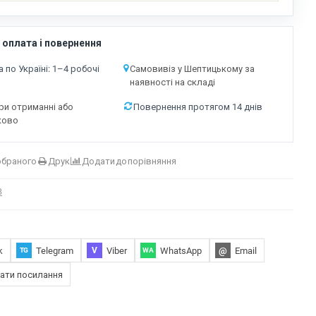
 оплата і повернення
 по Україні: 1–4 робочі
Самовивіз у Шептицькому за
наявності на складі
ри отриманні або
Повернення протягом 14 днів
ково
обраного
Друк
Додати до порівняння
B
k
Telegram
Viber
WhatsApp
@
Email
V
TG
WA
ати посилання