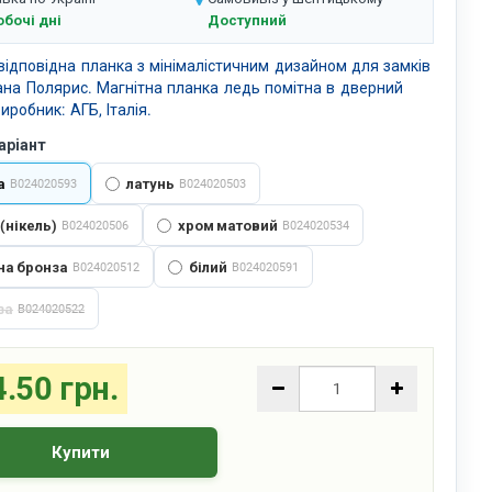
обочі дні
Доступний
відповідна планка з мінімалістичним дизайном для замків
на Полярис. Магнітна планка ледь помітна в дверний
иробник: АГБ, Італія.
аріант
а
латунь
B024020593
B024020503
(нікель)
хром матовий
B024020506
B024020534
на бронза
білий
B024020512
B024020591
за
B024020522
.50 грн.
Купити