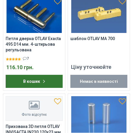
Петля дверна OTLAV Exacta
шаблон OTLAV MA 700
495 D14 мм. 4-штирьова
регульована
7
Ціну уточнюйте
116.10 грн.
В кошик
Немає в наявності
Фото відсутнє
Прихована 3D петля OTLAV
INVISACTA IN230 120х23 мм.