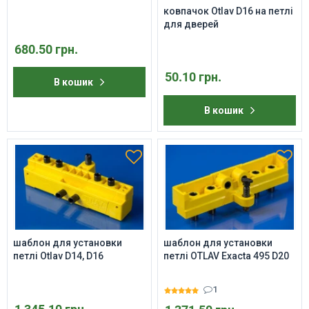
ковпачок Otlav D16 на петлі
для дверей
680.50 грн.
50.10 грн.
В кошик
В кошик
шаблон для установки
шаблон для установки
петлі Otlav D14, D16
петлі OTLAV Exacta 495 D20
1