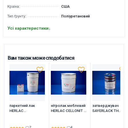
Країна:
США
Тип ґрунту:
Поліуретановий
Усі характеристики
↓
Вам також може сподобатися
паркетний лак
нітролак меблевий
затверджувач
HERLAC
HERLAC CELLONIT D
SAYERLACK ТН
KONTRACID D 3010
1009
0748/00
P, 25 літрів
7
4