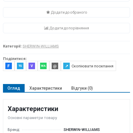
Додати до обраного
Додати до порівняння
Категорії:
SHERWIN-WILLIAMS
Поділитися:
F
@
↗
Скопіювати посилання
V
TG
WA
Огляд
Характеристики
Відгуки (0)
Характеристики
Основні параметри товару
Бренд:
SHERWIN-WILLIAMS